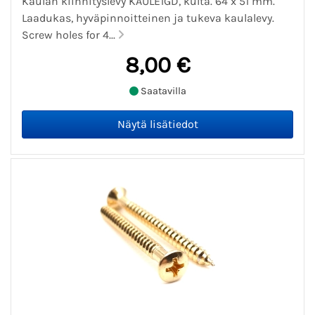
Kaulan kiinnityslevy KAULE1GD, kulta. 64 x 51 mm.
Laadukas, hyväpinnoitteinen ja tukeva kaulalevy.
Screw holes for 4...
8,00 €
Saatavilla