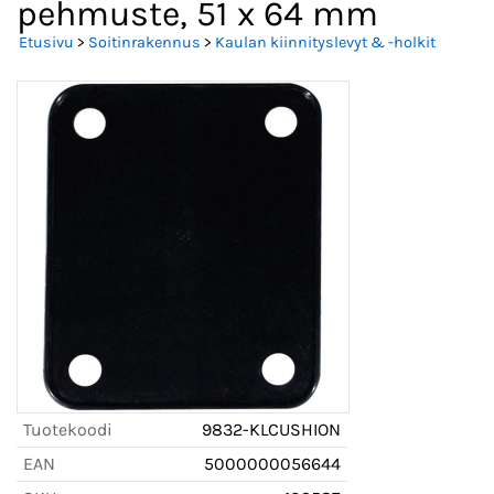
pehmuste, 51 x 64 mm
Etusivu
>
Soitinrakennus
>
Kaulan kiinnityslevyt & -holkit
Tuotekoodi
9832-KLCUSHION
EAN
5000000056644