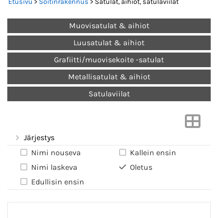
Etusivu
>
Soitinrakennus
> Satulat, aihiot, satulaviilat
Muovisatulat & aihiot
Luusatulat & aihiot
Grafiitti/muovisekoite -satulat
Metallisatulat & aihiot
Satulaviilat
Järjestys
Nimi nouseva
Kallein ensin
Nimi laskeva
Oletus
Edullisin ensin