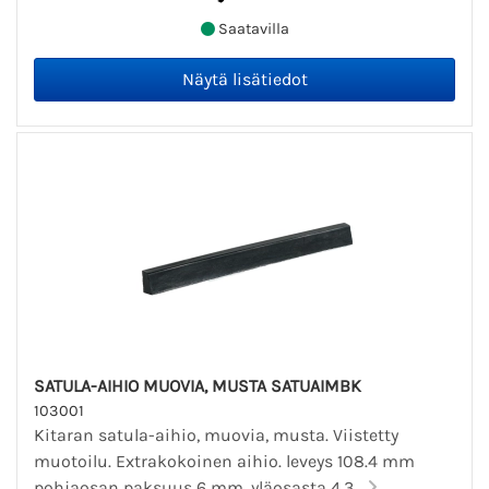
Saatavilla
SATULA-AIHIO MUOVIA, MUSTA SATUAIMBK
103001
Kitaran satula-aihio, muovia, musta. Viistetty
muotoilu. Extrakokoinen aihio. leveys 108.4 mm
pohjaosan paksuus 6 mm, yläosasta 4.3...