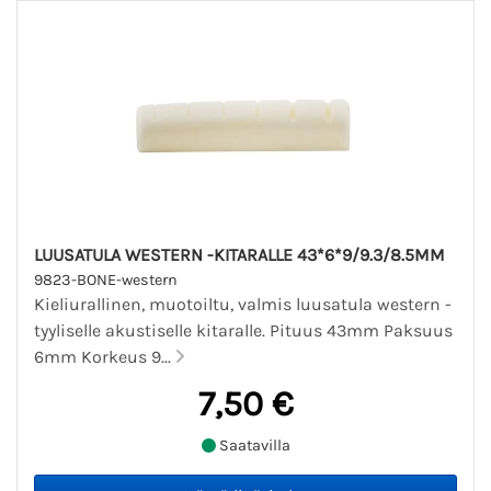
LUUSATULA WESTERN -KITARALLE 43*6*9/9.3/8.5MM
9823-BONE-western
Kieliurallinen, muotoiltu, valmis luusatula western -
tyyliselle akustiselle kitaralle. Pituus 43mm Paksuus
6mm Korkeus 9...
7,50 €
Saatavilla