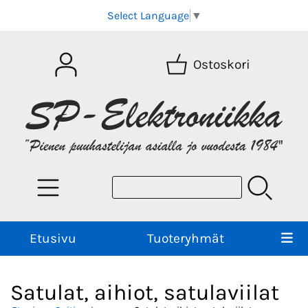
Select Language
▼
Ostoskori
Etusivu
Tuoteryhmät
Satulat, aihiot, satulaviilat