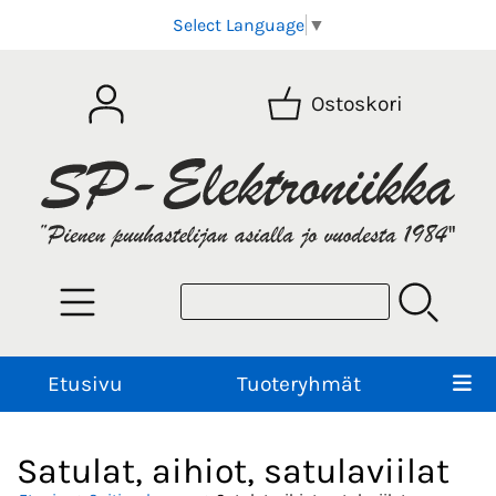
Select Language
▼
Ostoskori
Etusivu
Tuoteryhmät
Satulat, aihiot, satulaviilat