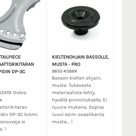
TAILPIECE
KIELTENOHJAIN BASSOLLE,
ATTORIKITARAN
MUSTA - PRO
PIDIN DP-3C
9832-KOBBK
Basson kielten ohjain,
musta. Tukevasta
02419. Dobro
materiaalista tehty,
e
hyvällä pinnoituksella. Ei
ttorikitaran
ruuvia mukana. Sopiva
idin DP-3C kromi.
ruuvi esim. ovaalikanta
ysruuveja ei
musta...
a.