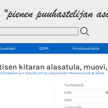
tusehdot
GDPR
Poistotuotteita
isen kitaran alasatula, muovi
oitinrakennus
>
Satulat, aihiot, satulaviilat
>
Muovisatulat & aihiot
Tuotekoodi
EAN
0
SKU
Saatavilla