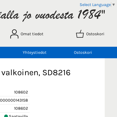
Select Language
▼
Omat tiedot
Ostoskori
Yhteystiedot
Ostoskori
, valkoinen, SD8216
108602
000000143158
108602
Saatavilla