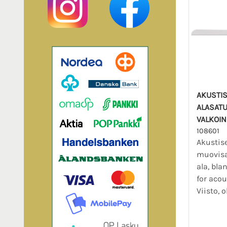
AKUSTIS
ALASATU
VALKOIN
108601
Akustis
muovisa
ala, bla
for acou
Viisto, o