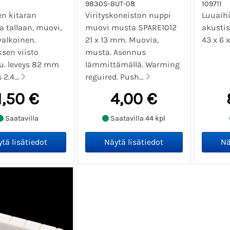
9830S-BUT-08
109711
en kitaran
Virityskoneiston nuppi
Luuaih
a tallaan, muovi,
muovi musta SPARE1012
akustis
valkoinen.
21 x 13 mm. Muovia,
43 x 6 
sen viisto
musta. Asennus
u. leveys 82 mm
lämmittämällä. Warming
2.4...
reguired. Push...
1,50 €
4,00 €
Saatavilla
Saatavilla 44 kpl