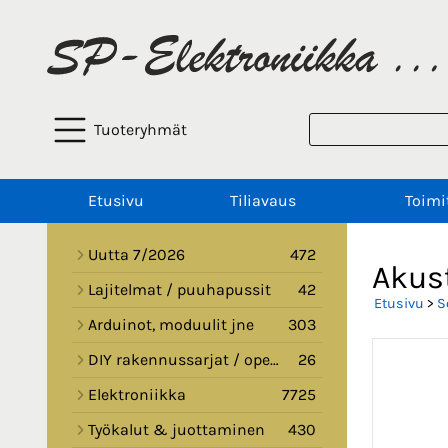
Tuoteryhmät
Etusivu
Tiliavaus
Toimi
Uutta 7/2026
472
Akust
Lajitelmat / puuhapussit
42
Etusivu
>
S
Arduinot, moduulit jne
303
DIY rakennussarjat / opetussarjat
26
Elektroniikka
7725
Työkalut & juottaminen
430