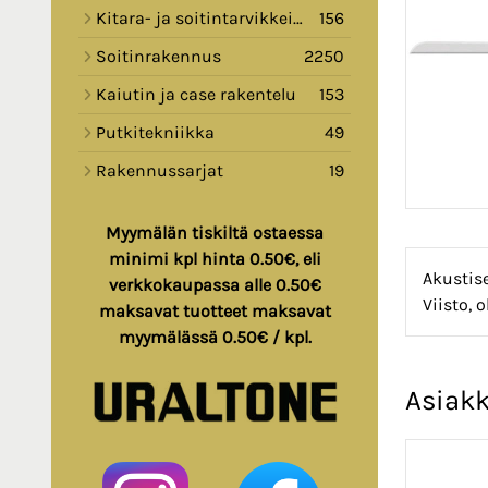
Kitara- ja soitintarvikkeita
156
Soitinrakennus
2250
Kaiutin ja case rakentelu
153
Putkitekniikka
49
Rakennussarjat
19
Myymälän tiskiltä ostaessa
minimi kpl hinta 0.50€, eli
Akustise
verkkokaupassa alle 0.50€
Viisto,
maksavat tuotteet maksavat
myymälässä 0.50€ / kpl.
Asiakk