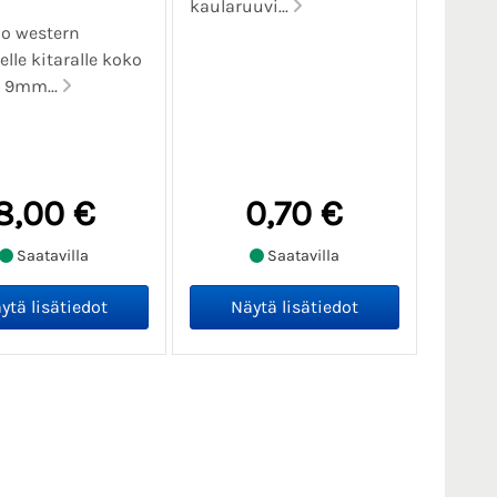
kaularuuvi...
io western
elle kitaralle koko
x 9mm...
8,00 €
0,70 €
Saatavilla
Saatavilla