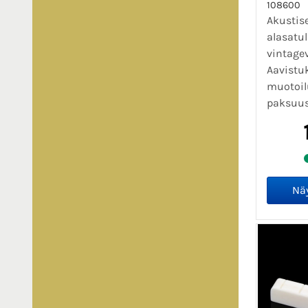
108600
Akustis
alasatul
vintage
Aavistuk
muotoil
paksuus 