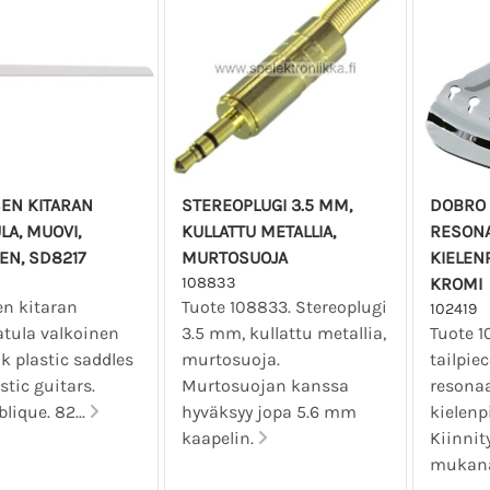
EN KITARAN
STEREOPLUGI 3.5 MM,
DOBRO 
LA, MUOVI,
KULLATTU METALLIA,
RESONA
EN, SD8217
MURTOSUOJA
KIELEN
108833
KROMI
en kitaran
Tuote 108833. Stereoplugi
102419
tula valkoinen
3.5 mm, kullattu metallia,
Tuote 1
nk plastic saddles
murtosuoja.
tailpiec
stic guitars.
Murtosuojan kanssa
resonaa
blique. 82...
hyväksyy jopa 5.6 mm
kielenp
kaapelin.
Kiinnit
mukan