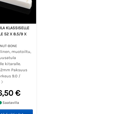
LA KLASSISELLE
E 52 X 8.5/9 X
-NUT-BONE
llinen, muotoiltu,
luusatula
le kitaralle.
 52mm Paksuus
keus 9.0 /
m
6,50 €
Saatavilla