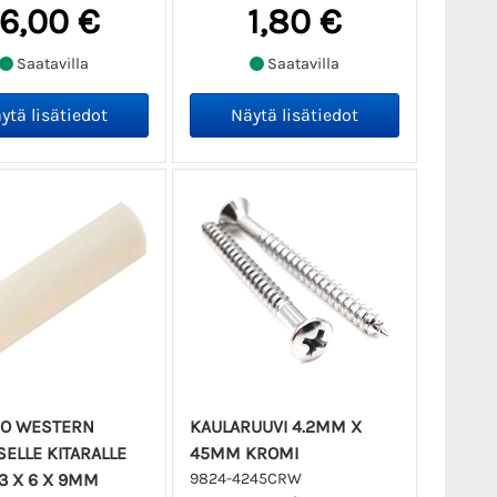
16,00 €
1,80 €
Saatavilla
Saatavilla
IO WESTERN
KAULARUUVI 4.2MM X
SELLE KITARALLE
45MM KROMI
3 X 6 X 9MM
9824-4245CRW