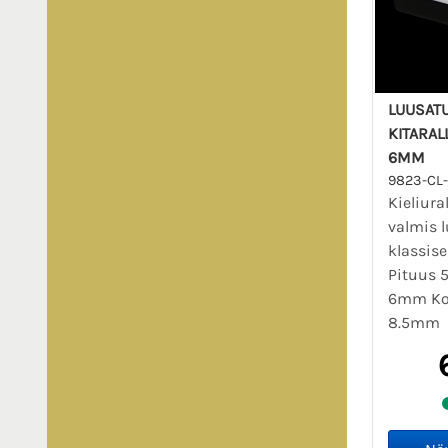
LUUSATU
KITARALL
6MM
9823-CL
Kieliura
valmis 
klassisel
Pituus
6mm Kor
8.5m