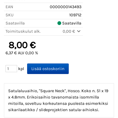
EAN
0000000143493
SKU
109712
Saatavilla
Saatavilla
Toimituskulut alk.
0,00 €
8,00 €
6,37 € ALV 0,00 %
kpl
Satulaluuaihio, "Square Neck", Hosco. Koko n. 51 x 19
x 4.8mm. Erikoisaihio tavanomaista isommilla
mitoilla, soveltuu korkeutensa puolesta esimerkiksi
sikarilaatikko / slideprojektien satula-aihioksi.