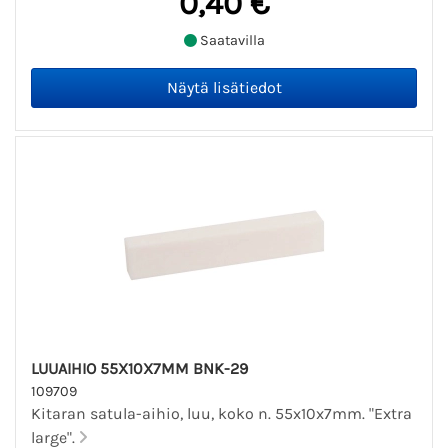
0,40 €
Saatavilla
LUUAIHIO 55X10X7MM BNK-29
109709
Kitaran satula-aihio, luu, koko n. 55x10x7mm. "Extra
large".