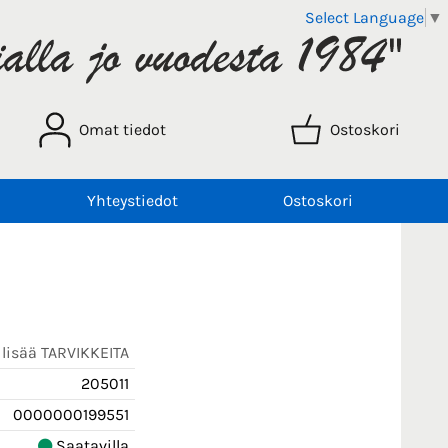
Select Language
▼
Omat tiedot
Ostoskori
Yhteystiedot
Ostoskori
 lisää TARVIKKEITA
205011
0000000199551
Saatavilla