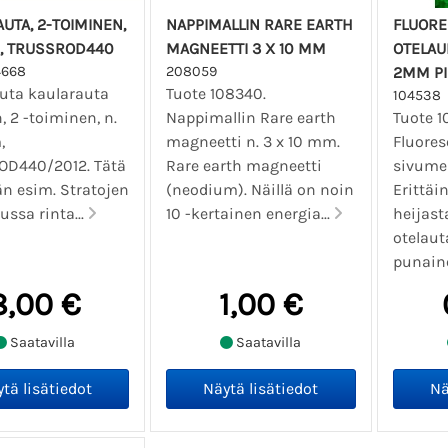
UTA, 2-TOIMINEN,
NAPPIMALLIN RARE EARTH
FLUORE
, TRUSSROD440
MAGNEETTI 3 X 10 MM
OTELAU
4668
208059
2MM PI
auta kaularauta
Tuote 108340.
104538
, 2 -toiminen, n.
Nappimallin Rare earth
Tuote 1
,
magneetti n. 3 x 10 mm.
Fluores
D440/2012. Tätä
Rare earth magneetti
sivume
än esim. Stratojen
(neodium). Näillä on noin
Erittäi
ussa rinta...
10 -kertainen energia...
heijast
otelaut
punaine
8,00 €
1,00 €
Saatavilla
Saatavilla