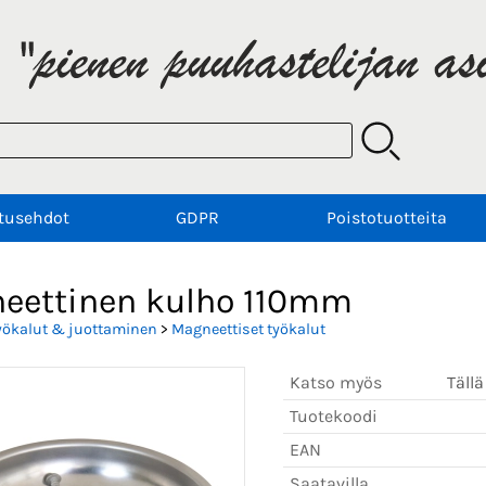
tusehdot
GDPR
Poistotuotteita
eettinen kulho 110mm
yökalut & juottaminen
>
Magneettiset työkalut
Katso myös
Tällä
Tuotekoodi
EAN
Saatavilla