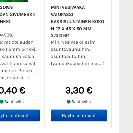
SOIVAT
MINI VESIVAAKA
DAN SIVUMERKIT
VATUPASSI
NKKI
KAKSISUUNTAINEN KOKO
N. 13 X 45 X 60 MM
04538.
SVS21964
oivat otelaudan
Mini vesivaaka esim.
rkit 2mm pinkki.
asuntovaunuihin,
n kauniisti valoa
asuntoautoihin,
avat fluoresoivat
työmaakoppeihin jne ...
amerkit. Pinkki,
n, oranssi...
0,40 €
3,30 €
Saatavilla
Saatavilla