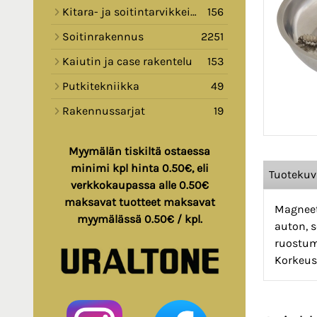
Kitara- ja soitintarvikkeita
156
Soitinrakennus
2251
Kaiutin ja case rakentelu
153
Putkitekniikka
49
Rakennussarjat
19
Myymälän tiskiltä ostaessa
minimi kpl hinta 0.50€, eli
Tuoteku
verkkokaupassa alle 0.50€
maksavat tuotteet maksavat
Magneet
myymälässä 0.50€ / kpl.
auton, s
ruostum
Korkeus