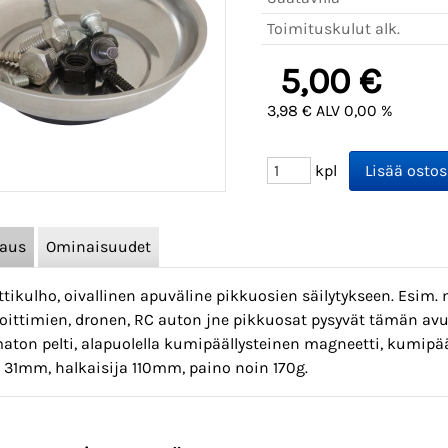
Toimituskulut alk.
5,00 €
3,98 € ALV 0,00 %
kpl
vaus
Ominaisuudet
tikulho, oivallinen apuväline pikkuosien säilytykseen. Esim.
oittimien, dronen, RC auton jne pikkuosat pysyvät tämän avul
aton pelti, alapuolella kumipäällysteinen magneetti, kumipä
 31mm, halkaisija 110mm, paino noin 170g.