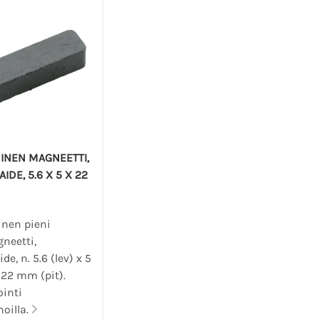
INEN MAGNEETTI,
IDE, 5.6 X 5 X 22
nen pieni
neetti,
de, n. 5.6 (lev) x 5
 22 mm (pit).
inti
oilla.