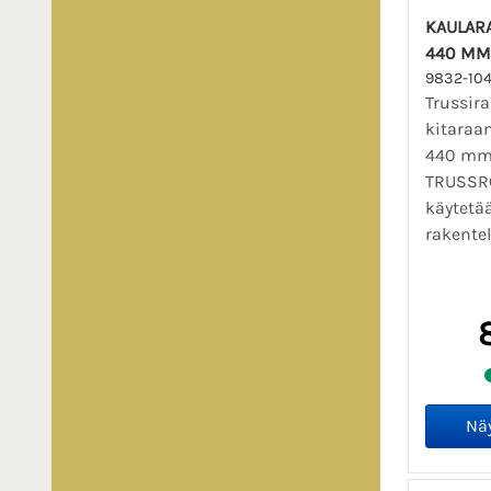
KAULARA
440 MM
9832-10
Trussir
kitaraan
440 mm
TRUSSRO
käytetä
rakentel