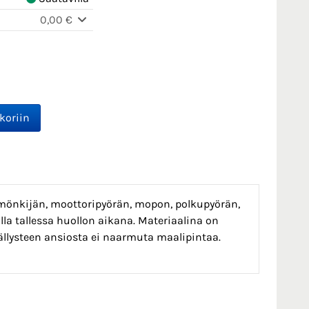
0,00 €
 mönkijän, moottoripyörän, mopon, polkupyörän,
la tallessa huollon aikana. Materiaalina on
ällysteen ansiosta ei naarmuta maalipintaa.