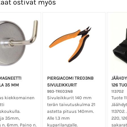
aat ostivat myös
MAGNEETTI
PIERGIACOMI TRE03NB
JÄÄHDY
LA 35 MM
SIVULEIKKURIT
126 TUO
993-TRE03NB
113702
as kiekkomainen
Sivuleikkurit 140 mm
Tuote 1
ti
terän taivutuskulma 21
Jäähdyt
skoukulla.
astetta pituus 140mm.
113702.
ija 35mm,
Alle 1.3 mm
220, 12
 n. 6mm. Paino n.
kuparilangalle.
sakarat