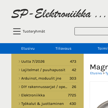
Tuoteryhmät
Etusivu
Tiliavaus
Toimi
Uutta 7/2026
473
Magn
Lajitelmat / puuhapussit
42
Etusivu
>
T
Arduinot, moduulit jne
303
DIY rakennussarjat / opetussarjat
26
Elektroniikka
7725
Työkalut & juottaminen
430