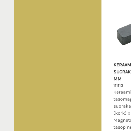
KERAAM
SUORAKA
MM
111113
Keraami
tasomag
suorakai
(kork) x
Magneto
tasopinn