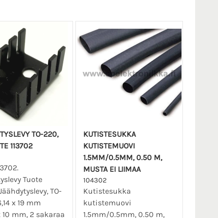
TYSLEVY TO-220,
KUTISTESUKKA
TE 113702
KUTISTEMUOVI
1.5MM/0.5MM, 0.50 M,
13702.
MUSTA EI LIIMAA
yslevy Tuote
104302
 Jäähdytyslevy, TO-
Kutistesukka
6,14 x 19 mm
kutistemuovi
 10 mm, 2 sakaraa
1.5mm/0.5mm, 0.50 m,