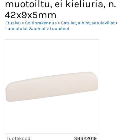
muotoiltu, ei kieliuria, n.
42x9x5mm
Etusivu
>
Soitinrakennus
>
Satulat, aihiot, satulaviilat
>
Luusatulat & aihiot
>
Luuaihiot
Tuotekoodi
SBS22019