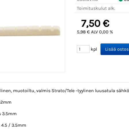
Toimituskulut alk.
7,50 €
5,98 € ALV 0,00 %
kpl
llinen, muotoiltu, valmis Strato/Tele -tyylinen luusatula sähkö
 42mm
s 3.5mm
 4.5 / 3.5mm