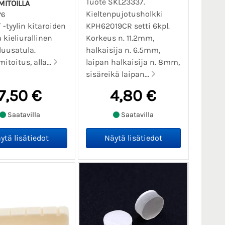
Tuote SKL23337.
ITOILLA
Kieltenpujotusholkki
76
 -tyylin kitaroiden
KPH62019CR setti 6kpl.
 kieliurallinen
Korkeus n. 11.2mm,
luusatula.
halkaisija n. 6.5mm,
toitus, alla...
laipan halkaisija n. 8mm,
sisäreikä laipan...
7,50 €
4,80 €
Saatavilla
Saatavilla