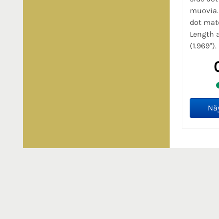
muovia.
dot mate
Length 
(1.969").