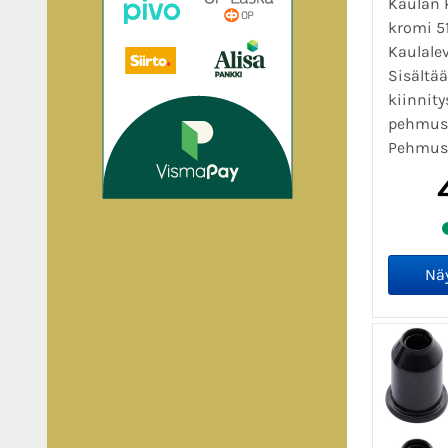
Kaulan k
kromi 5
Kaulale
Sisältä
kiinnity
pehmust
Pehmust