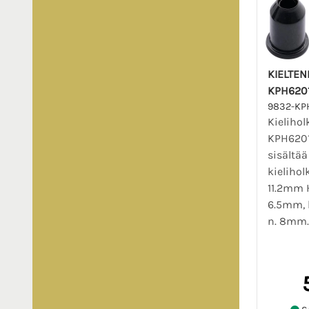
KIELTE
KPH6201
9832-KP
Kielihol
KPH6201
sisältää
kielihol
11.2mm H
6.5mm, 
n. 8mm.