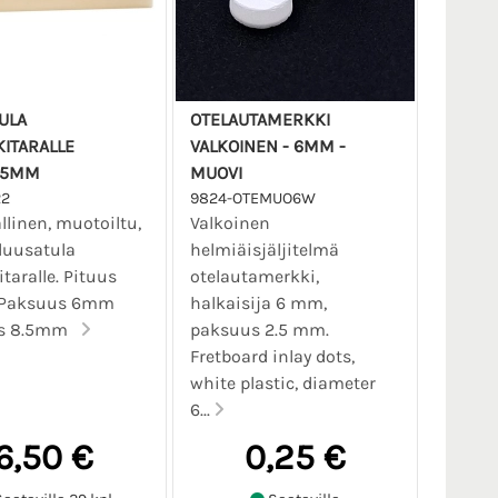
ULA
OTELAUTAMERKKI
ITARALLE
VALKOINEN - 6MM -
.5MM
MUOVI
22
9824-OTEMUO6W
allinen, muotoiltu,
Valkoinen
luusatula
helmiäisjäljitelmä
taralle. Pituus
otelautamerkki,
Paksuus 6mm
halkaisija 6 mm,
us 8.5mm
paksuus 2.5 mm.
Fretboard inlay dots,
white plastic, diameter
6...
6,50 €
0,25 €