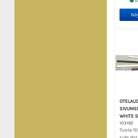
Sa
OTELAU
SIVUMER
WHITE 
103192
Tuote 1
side dot