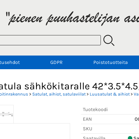
tusehdot
GDPR
Poistotuotteita
atula sähkökitaralle 42*3.5*4
oitinrakennus
>
Satulat, aihiot, satulaviilat
>
Luusatulat & aihiot
>
Va
Tuotekoodi
EAN
0
SKU
Saatavilla
Saa