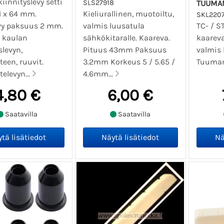
iinnityslevy setti
SLS27918
TUUMAM
1 x 64 mm.
Kieliurallinen, muotoiltu,
SKL220
vy paksuus 2 mm.
valmis luusatula
TC- / ST
ä kaulan
sähkökitaralle. Kaareva.
kaareva
slevyn,
Pituus 43mm Paksuus
valmis 
een, ruuvit.
3.2mm Korkeus 5 / 5.65 /
Tuumami
elevyn...
4.6mm...
4,80 €
6,00 €
Saatavilla
Saatavilla