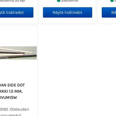
atavilla 32 kpl
Saatavilla
S
DAN SIDE DOT
KKI 1.5 MM,
SIVUM15W
03192. Otelaudan
 sivumerkit