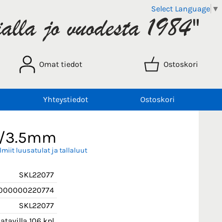
Select Language
▼
Omat tiedot
Ostoskori
Yhteystiedot
Ostoskori
.5/3.5mm
lmiit luusatulat ja tallaluut
SKL22077
000000220774
SKL22077
tavilla 106 kpl