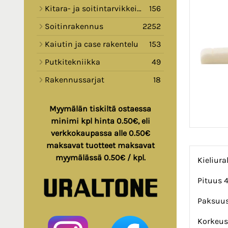
Kitara- ja soitintarvikkeita
156
Soitinrakennus
2252
Kaiutin ja case rakentelu
153
Putkitekniikka
49
Rakennussarjat
18
Myymälän tiskiltä ostaessa
minimi kpl hinta 0.50€, eli
verkkokaupassa alle 0.50€
maksavat tuotteet maksavat
myymälässä 0.50€ / kpl.
Kieliura
Pituus
Paksuu
Korkeus