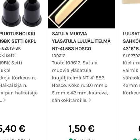
NPUJOTUSHOLKKI
SATULA MUOVIA
LUUSAT
9BK SETTI 6KPL
YLÄSATULA LUUJÄLJITELMÄ
SÄHKÖK
H62019-BK
NT-41.583 HOSCO
43*6*8
kkisetti
109612
SLS279
9BK Setti
Tuote 109612. Satula
Kieliur
 6kpl
muovia yläsatula
valmis 
kkeja Korkeus n.
luujäljitelmä NT-41.583
sähköki
alkaisija n.
Hosco. Koko n. 3.6 mm x
43mm 
laipan halkaisija
5 mm x 42 mm, kaareva,
Korke
..
sähkökitaroille.
5,40 €
1,50 €