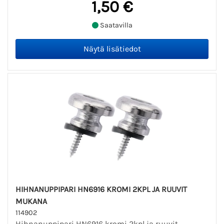
1,50 €
Saatavilla
HIHNANUPPIPARI HN6916 KROMI 2KPL JA RUUVIT
MUKANA
114902
Hihnanuppipari HN6916 kromi 2kpl ja ruuvit