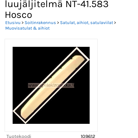
luujäljitelmä NT-41.583
Hosco
Etusivu
>
Soitinrakennus
>
Satulat, aihiot, satulaviilat
>
Muovisatulat & aihiot
Tuotekoodi
109612