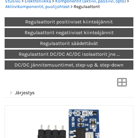
Etusivu
>
Elektroniikka
>
Komponentit (aktiivi, passiivi, opto)
>
Aktiivikomponentit, puolijohteet
> Regulaattorit
Regulaattorit positiiviset kiinteäjännit
Regulaattorit negatiiviset kiinteäjännit
Regulaattorit säädettävät
Regulaattorit DC/DC AC/DC isolaattorit jne ...
DC/DC jännitemuuntimet, step-up & step-down
Järjestys