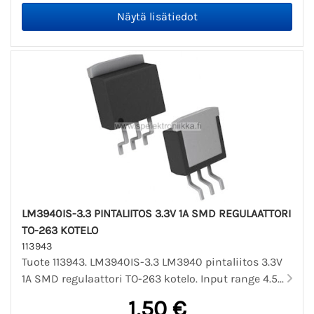
LM3940IS-3.3 PINTALIITOS 3.3V 1A SMD REGULAATTORI
TO-263 KOTELO
113943
Tuote 113943. LM3940IS-3.3 LM3940 pintaliitos 3.3V
1A SMD regulaattori TO-263 kotelo. Input range 4.5...
1,50 €