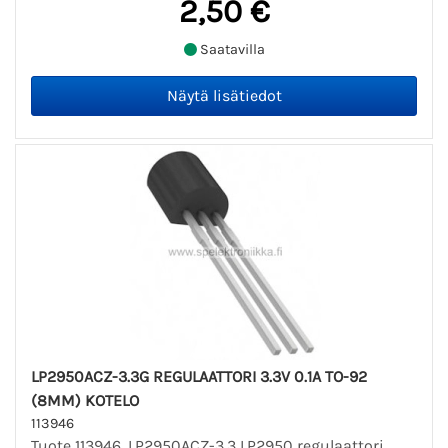
2,50 €
Saatavilla
LP2950ACZ-3.3G REGULAATTORI 3.3V 0.1A TO-92
(8MM) KOTELO
113946
Tuote 113946. LP2950ACZ-3.3 LP2950 regulaattori