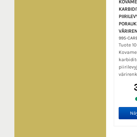
KOVAME
KARBIDI
PIIRILEV
PORAUK
VÄRIRE
995-CARB
Tuote 1
Kovamet
karbidi
piirilev
värirenk