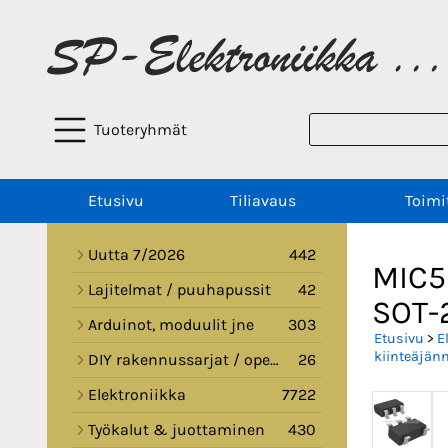
Tuoteryhmät
Etusivu
Tiliavaus
Toimi
Uutta 7/2026
442
MIC5
Lajitelmat / puuhapussit
42
SOT-
Arduinot, moduulit jne
303
Etusivu
>
E
kiinteäjänn
DIY rakennussarjat / opetussarjat
26
Elektroniikka
7722
Työkalut & juottaminen
430