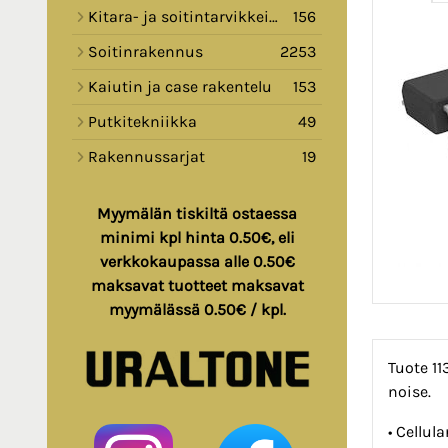
Kitara- ja soitintarvikkeita
156
Soitinrakennus
2253
Kaiutin ja case rakentelu
153
Putkitekniikka
49
Rakennussarjat
19
Myymälän tiskiltä ostaessa
minimi kpl hinta 0.50€, eli
verkkokaupassa alle 0.50€
maksavat tuotteet maksavat
myymälässä 0.50€ / kpl.
Tuote 1
noise.
• Cellul