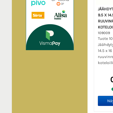
JÄÄHDY
9.5 X 14
RUUVINR
KOTELOIL
109009
Tuote 1
Jäähdyty
14.5 x 1
ruuvinre
koteloill