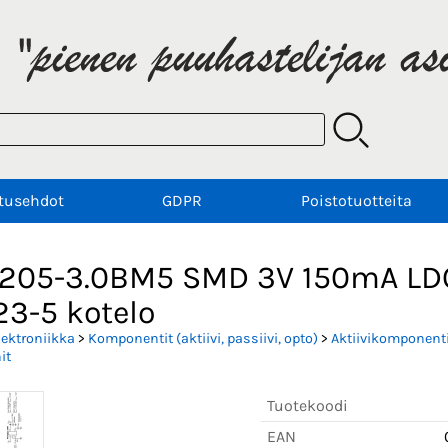
tusehdot
GDPR
Poistotuotteita
205-3.0BM5 SMD 3V 150mA LDO p
23-5 kotelo
lektroniikka
>
Komponentit (aktiivi, passiivi, opto)
>
Aktiivikomponenti
it
Tuotekoodi
EAN