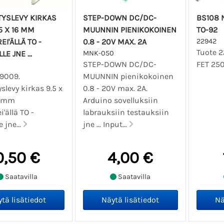
TYSLEVY KIRKAS
STEP-DOWN DC/DC-
BS108 N
.5 X 16 MM
MUUNNIN PIENIKOKOINEN
TO-92
EI'ÄLLÄ TO -
0.8 - 20V MAX. 2A
22942
Tuote 2
LE JNE ...
MNK-050
STEP-DOWN DC/DC-
FET 250
09009.
MUUNNIN pienikokoinen
slevy kirkas 9.5 x
0.8 - 20V max. 2A.
6 mm
Arduino sovelluksiin
i'ällä TO -
labrauksiin testauksiin
e jne...
jne ... Input...
0,50 €
4,00 €
Saatavilla
Saatavilla