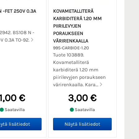
 -FET 250V 0.3A
KOVAMETALLITERÄ
KARBIDITERÄ 1.20 MM
PIIRILEVYJEN
2942. BS108 N -
PORAUKSEEN
V 0.3A TO-92.
VÄRIRENKAALLA
995-CARBIDE-1.20
Tuote 103889.
Kovametalliterä
karbiditerä 1.20 mm
piirilevyjen poraukseen
värirenkaalla. Kara...
1,00 €
3,00 €
Saatavilla
Saatavilla