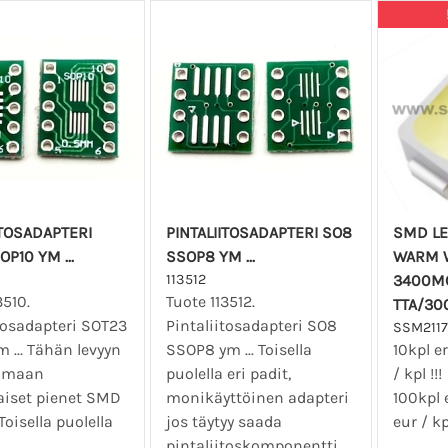
ITOSADAPTERI
PINTALIITOSADAPTERI SO8
SMD LE
P10 YM ...
SSOP8 YM ...
WARM W
113512
3400M
3510.
Tuote 113512.
TTA/30
tosadapteri SOT23
Pintaliitosadapteri SO8
SSM211
 ... Tähän levyyn
SSOP8 ym ... Toisella
10kpl e
pimaan
puolella eri padit,
/ kpl !!!
iset pienet SMD
monikäyttöinen adapteri
100kpl 
Toisella puolella
jos täytyy saada
eur / kp
pintaliitoskomponentti