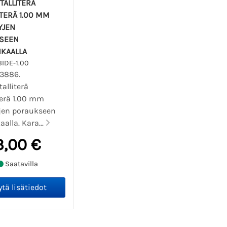
TALLITERÄ
TERÄ 1.00 MM
YJEN
SEEN
NKAALLA
IDE-1.00
03886.
alliterä
terä 1.00 mm
yjen poraukseen
aalla. Kara...
3,00 €
Saatavilla