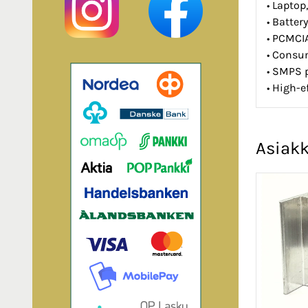
• Lapto
• Batte
• PCMCI
• Consu
• SMPS 
• High-e
Asiakk