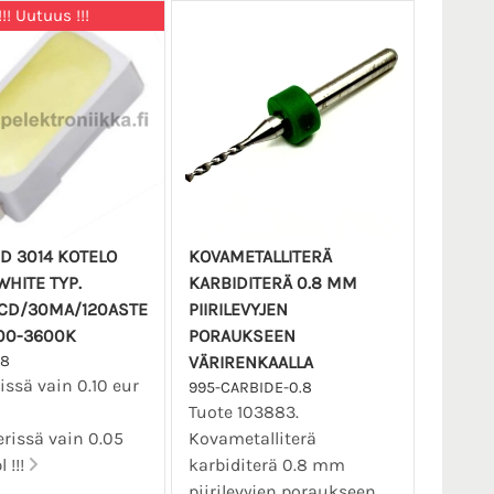
!!! Uutuus !!!
D 3014 KOTELO
KOVAMETALLITERÄ
HITE TYP.
KARBIDITERÄ 0.8 MM
CD/30MA/120ASTE
PIIRILEVYJEN
00-3600K
PORAUKSEEN
78
VÄRIRENKAALLA
rissä vain 0.10 eur
995-CARBIDE-0.8
Tuote 103883.
erissä vain 0.05
Kovametalliterä
l !!!
karbiditerä 0.8 mm
piirilevyjen poraukseen