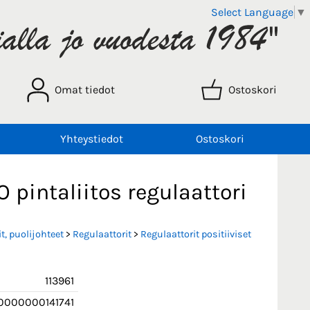
Select Language
▼
Omat tiedot
Ostoskori
Yhteystiedot
Ostoskori
intaliitos regulaattori
t, puolijohteet
>
Regulaattorit
>
Regulaattorit positiiviset
113961
0000000141741