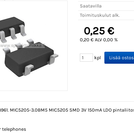
Saatavilla
Toimituskulut alk.
0,25 €
0,20 € ALV 0,00 %
kpl
13961. MIC5205-3.0BM5 MIC5205 SMD 3V 150mA LDO pintaliitos 
ar telephones