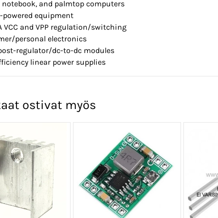
p, notebook, and palmtop computers
ry-powered equipment
A VCC and VPP regulation/switching
mer/personal electronics
post-regulator/dc-to-dc modules
fficiency linear power supplies
aat ostivat myös