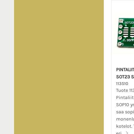
PINTALI
SOT23 SO
113510
Tuote 11
Pintalii
SOP10 ym
saa so
monenla
kotelot. 
eri...