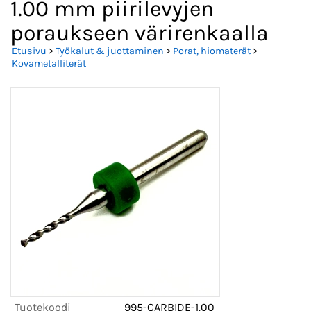
1.00 mm piirilevyjen
poraukseen värirenkaalla
Etusivu
>
Työkalut & juottaminen
>
Porat, hiomaterät
>
Kovametalliterät
Tuotekoodi
995-CARBIDE-1.00