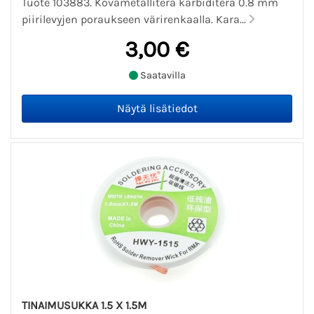
Tuote 103883. Kovametalliterä karbiditerä 0.8 mm
piirilevyjen poraukseen värirenkaalla. Kara...
3,00 €
Saatavilla
TINAIMUSUKKA 1.5 X 1.5M