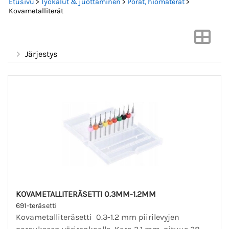
Etusivu
>
Työkalut & juottaminen
>
Porat, hiomaterät
>
Kovametalliterät
Järjestys
KOVAMETALLITERÄSETTI 0.3MM-1.2MM
691-teräsetti
Kovametalliteräsetti 0.3-1.2 mm piirilevyjen