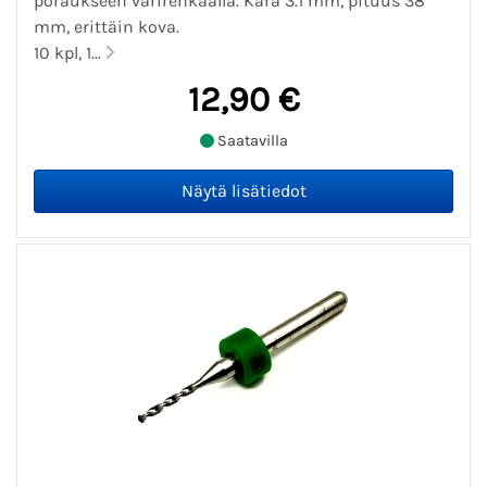
poraukseen värirenkaalla. Kara 3.1 mm, pituus 38
mm, erittäin kova.
10 kpl, 1...
12,90 €
Saatavilla