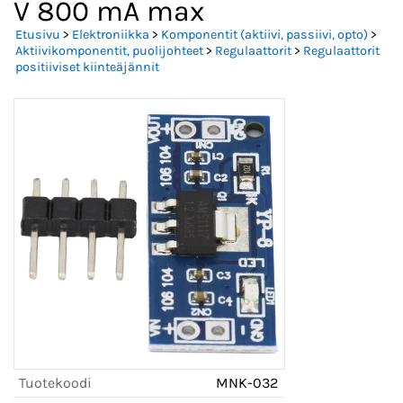
V 800 mA max
Etusivu
>
Elektroniikka
>
Komponentit (aktiivi, passiivi, opto)
>
Aktiivikomponentit, puolijohteet
>
Regulaattorit
>
Regulaattorit
positiiviset kiinteäjännit
Tuotekoodi
MNK-032