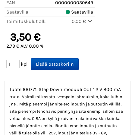
EAN
0000000030649
Saatavilla
Saatavilla
Toimituskulut alk.
0,00 €
3,50 €
2,79 € ALV 0,00 %
kpl
Tuote 100771. Step Down moduuli OUT 1.2 V 800 mA
max.
Valmiiksi kasattu vempain labrauksiin, kokeiluihin
jne... Mitä pienempi jännite-ero inputin ja outputin välillä,
sitä pienempi tehohäviö piirin yli ja sitä enempi silloin saa
virtaa ulos. 0.8A on kyllä jo aivan maksimi vaikka kuinka
pienellä jännite-erolla. Jännite-eron inputin ja outputin
välillä tulee olla yli 1.25V, input jännitealue 3V - 8V,