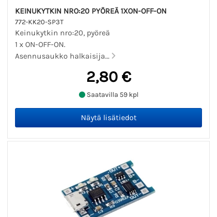
KEINUKYTKIN NRO:20 PYÖREÄ 1XON-OFF-ON
772-KK20-SP3T
Keinukytkin nro:20, pyöreä
1 x ON-OFF-ON.
Asennusaukko halkaisija...
2,80 €
Saatavilla 59 kpl