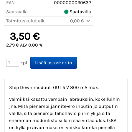
EAN
0000000030632
Saatavilla
Saatavilla
Toimituskulut alk.
0,00 €
3,50 €
2,79 € ALV 0,00 %
kpl
Step Down moduuli OUT 5 V 800 mA max.
Valmiiksi kasattu vempain labrauksiin, kokeiluihin
jne. Mitä pienempi jännite-ero inputin ja outputin
välillä, sitä pienempi tehohäviö piirin yli ja sitä
enemmän moduulista silloin saa virtaa ulos. 0.8A
on kyllä jo aivan maksimi vaikka kuinka pienellä