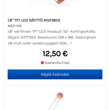
1.8" TFT LCD NÄYTTÖ MSP1803
MED-100
1.8" värillinen TFT LCD moduuli SD -korttipaikalla.
Ohjain ST7735S. Resoluutio 128 x 160. Description
1.8-inch color screen,support 65K...
12,50 €
Saatavilla 0 kpl