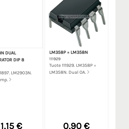
LM358P = LM358N
N DUAL
111929
ATOR DIP 8
Tuote 111929. LM358P =
LM358N. Dual OA.
11897. LM2903N.
omp.
1,15 €
0,90 €