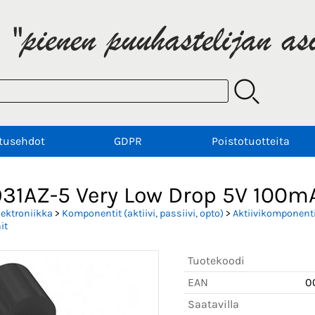
tusehdot
GDPR
Poistotuotteita
31AZ-5 Very Low Drop 5V 100mA
lektroniikka
>
Komponentit (aktiivi, passiivi, opto)
>
Aktiivikomponenti
it
Tuotekoodi
EAN
0
Saatavilla