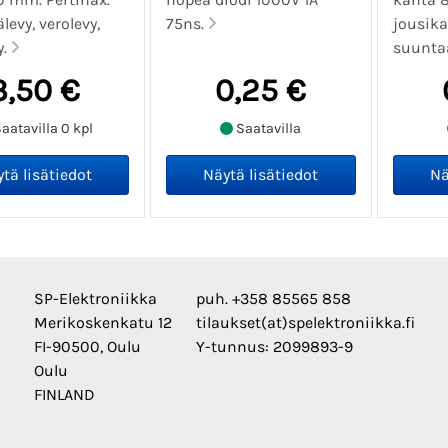
levy, verolevy,
75ns.
jousika
y.
suunta
3,50 €
0,25 €
aatavilla 0 kpl
Saatavilla
SP-Elektroniikka
puh. +358 85565 858
Merikoskenkatu 12
tilaukset(at)spelektroniikka.fi
FI-90500, Oulu
Y-tunnus: 2099893-9
Oulu
FINLAND