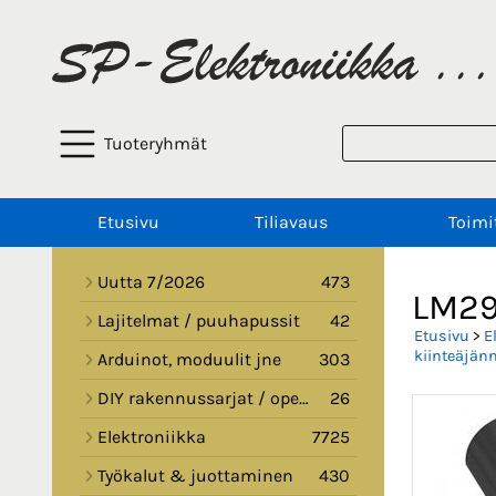
Tuoteryhmät
Etusivu
Tiliavaus
Toimi
Uutta 7/2026
473
LM29
Lajitelmat / puuhapussit
42
Etusivu
>
E
kiinteäjänn
Arduinot, moduulit jne
303
DIY rakennussarjat / opetussarjat
26
Elektroniikka
7725
Työkalut & juottaminen
430