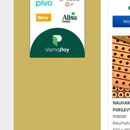
NAUHAK
PIIRILE
109092
Nauhaku
100 x 16