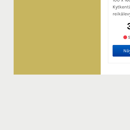
Kytkentä
reikälev
S