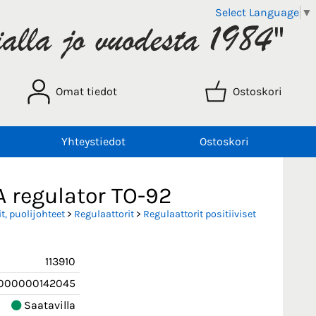
Select Language
▼
Omat tiedot
Ostoskori
Yhteystiedot
Ostoskori
 regulator TO-92
t, puolijohteet
>
Regulaattorit
>
Regulaattorit positiiviset
113910
000000142045
Saatavilla