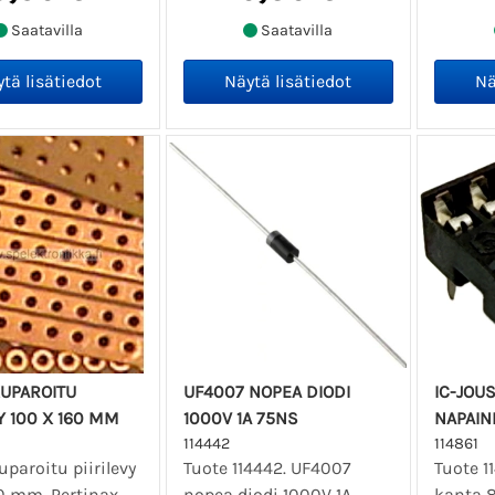
Saatavilla
Saatavilla
UPAROITU
UF4007 NOPEA DIODI
IC-JOU
VY 100 X 160 MM
1000V 1A 75NS
NAPAIN
114442
114861
paroitu piirilevy
Tuote 114442. UF4007
Tuote 11
0 mm. Pertinax.
nopea diodi 1000V 1A
kanta 