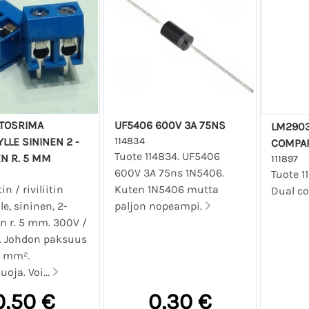
ITOSRIMA
UF5406 600V 3A 75NS
LM2903
YLLE SININEN 2 -
114834
COMPAR
Tuote 114834. UF5406
N R. 5 MM
111897
600V 3A 75ns 1N5406.
Tuote 1
in / riviliitin
Kuten 1N5406 mutta
Dual c
lle, sininen, 2-
paljon nopeampi.
n r. 5 mm. 300V /
. Johdon paksuus
5 mm².
oja. Voi...
0,50 €
0,30 €