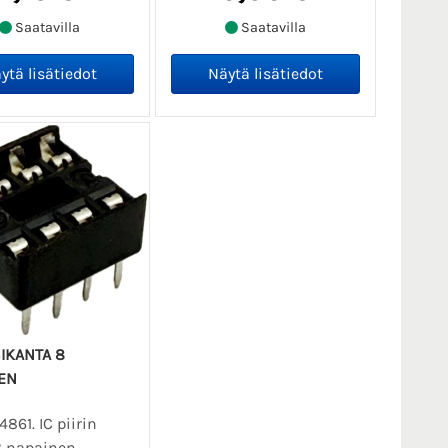
Saatavilla
Saatavilla
SIKANTA 8
EN
4861. IC piirin
8 napainen