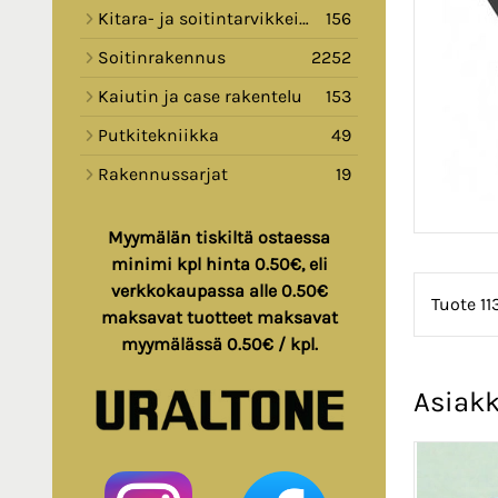
Kitara- ja soitintarvikkeita
156
Soitinrakennus
2252
Kaiutin ja case rakentelu
153
Putkitekniikka
49
Rakennussarjat
19
Myymälän tiskiltä ostaessa
minimi kpl hinta 0.50€, eli
verkkokaupassa alle 0.50€
Tuote 11
maksavat tuotteet maksavat
myymälässä 0.50€ / kpl.
Asiakk