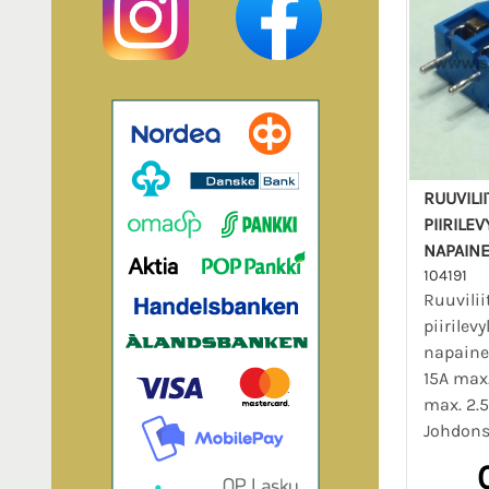
RUUVILI
PIIRILEV
NAPAINE
104191
Ruuviliit
piirilevy
napaine
15A max
max. 2.
Johdonsu