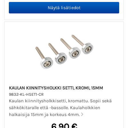
KAULAN KIINNITYSHOLKKI SETTI, KROMI, 15MM
9832-KL-HSET1-CR
Kaulan kiinnitysholkkisetti, kromattu. Sopii sekä
sähkökitaralle että -bassolle. Kaulaholkkien
halkaisija 15mm ja korkeus 4mm.
6,90 €