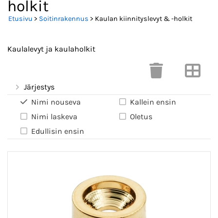
holkit
Etusivu
>
Soitinrakennus
> Kaulan kiinnityslevyt & -holkit
Kaulalevyt ja kaulaholkit
Järjestys
Nimi nouseva
Kallein ensin
Nimi laskeva
Oletus
Edullisin ensin