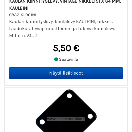
KAULAN KIINNITYSLEVY, VINTAGE NIKKELI 51 X 64 MM,
KAULE1NI
9832-KL001NI
Kaulan kiinnityslevy, kaulalevy KAULE1NI, nikkeli.
Laadukas, hyväpinnoitteinen ja tukeva kaulalevy.
Mitat n. 51...
5,50 €
Saatavilla