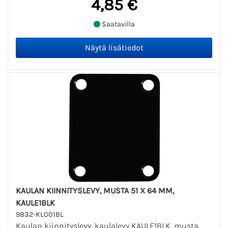
4,85 €
Saatavilla
KAULAN KIINNITYSLEVY, MUSTA 51 X 64 MM,
KAULE1BLK
9832-KL001BL
Kaulan kiinnityslevy, kaulalevy KAULE1BLK, musta.