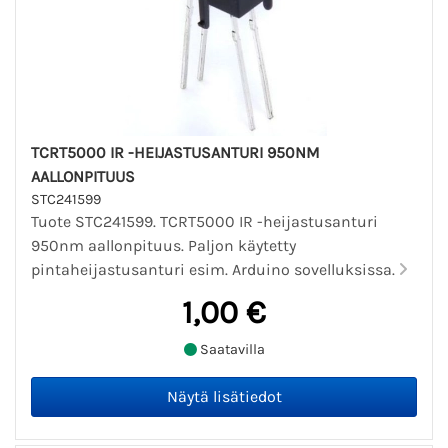
TCRT5000 IR -HEIJASTUSANTURI 950NM
AALLONPITUUS
STC241599
Tuote STC241599. TCRT5000 IR -heijastusanturi
950nm aallonpituus. Paljon käytetty
pintaheijastusanturi esim. Arduino sovelluksissa.
1,00 €
Saatavilla