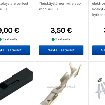
plays are perfect
Yleiskäyttöinen wireless-
elektro
u...
moduuli...
koekytk
kytkent
9,00 €
3,50 €
Saatavilla
Saatavilla