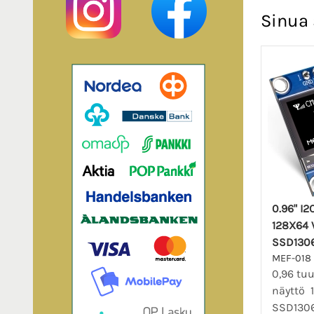
Sinua 
0.96" I
128X64 
SSD1306
MEF-018
0,96 tu
näyttö 
SSD1306