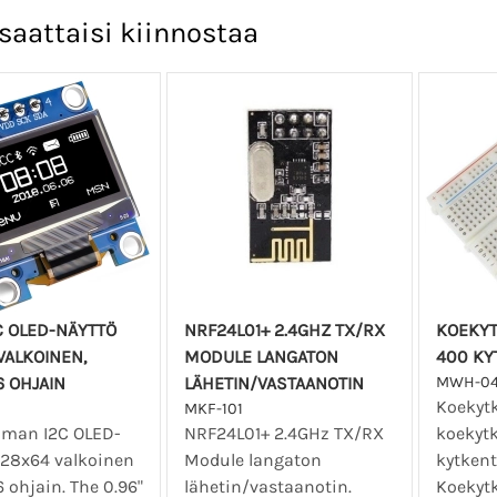
saattaisi kiinnostaa
2C OLED-NÄYTTÖ
NRF24L01+ 2.4GHZ TX/RX
KOEKYT
VALKOINEN,
MODULE LANGATON
400 KY
 OHJAIN
LÄHETIN/VASTAANOTIN
MWH-0
Koekyt
MKF-101
uman I2C OLED-
NRF24L01+ 2.4GHz TX/RX
koekytk
128x64 valkoinen
Module langaton
kytkent
 ohjain. The 0.96"
lähetin/vastaanotin.
Koekyt