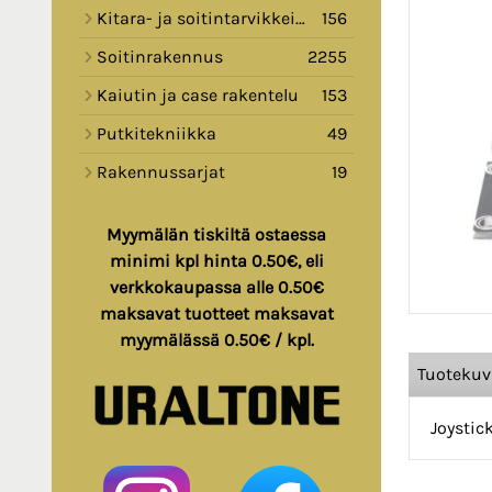
Kitara- ja soitintarvikkeita
156
Soitinrakennus
2255
Kaiutin ja case rakentelu
153
Putkitekniikka
49
Rakennussarjat
19
Myymälän tiskiltä ostaessa
minimi kpl hinta 0.50€, eli
verkkokaupassa alle 0.50€
maksavat tuotteet maksavat
myymälässä 0.50€ / kpl.
Tuoteku
Joystic