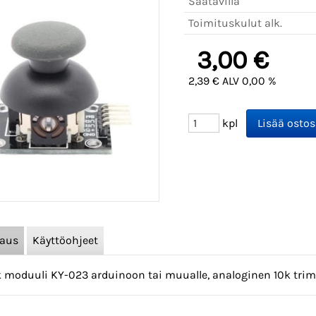
Saatavilla
Toimituskulut alk.
3,00 €
2,39 € ALV 0,00 %
kpl
vaus
Käyttöohjeet
k moduuli KY-023 arduinoon tai muualle, analoginen 10k trim