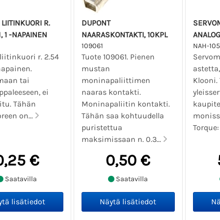
LIITINKUORI R.
DUPONT
SERVOM
, 1 -NAPAINEN
NAARASKONTAKTI, 10KPL
ANALOGI
109061
NAH-105
iitinkuori r. 2.54
Tuote 109061. Pienen
Servomo
napainen.
mustan
astetta
maan tai
moninapaliittimen
Klooni.
ppaleeseen, ei
naaras kontakti.
yleisser
itu. Tähän
Moninapaliitin kontakti.
kaupite
oreen on...
Tähän saa kohtuudella
monissa
puristettua
Torque: 
maksimissaan n. 0.3...
0,25 €
0,50 €
Saatavilla
Saatavilla