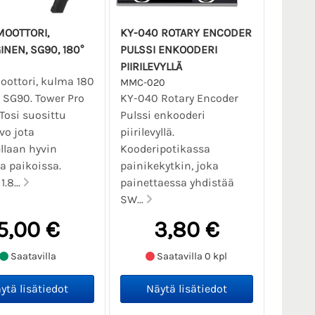
OOTTORI,
KY-040 ROTARY ENCODER
NEN, SG90, 180°
PULSSI ENKOODERI
PIIRILEVYLLÄ
ottori, kulma 180
MMC-020
, SG90. Tower Pro
KY-040 Rotary Encoder
 Tosi suosittu
Pulssi enkooderi
vo jota
piirilevyllä.
llaan hyvin
Kooderipotikassa
 paikoissa.
painikekytkin, joka
1.8...
painettaessa yhdistää
SW...
5,00 €
3,80 €
Saatavilla
Saatavilla 0 kpl