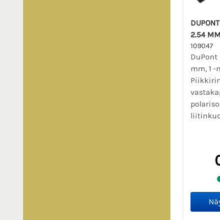
DUPONT 
2.54 MM
109047
DuPont l
mm, 1 -
Piikkiri
vastaka
polariso
liitinku