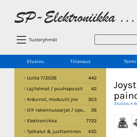
Tuoteryhmät
Etusivu
Tiliavaus
Toimi
Uutta 7/2026
442
Joys
Lajitelmat / puuhapussit
42
pain
Arduinot, moduulit jne
303
Etusivu
>
A
DIY rakennussarjat / opetussarjat
26
Elektroniikka
7722
Työkalut & juottaminen
430