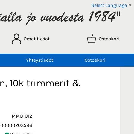
Select Language
▼
Omat tiedot
Ostoskori
Yhteystiedot
Ostoskori
n, 10k trimmerit &
MMB-012
000000203586