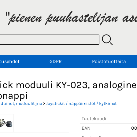
tusehdot
GDPR
Poistotuotteita
tick moduuli KY-023, analogine
onappi
rduinot, moduulit jne
>
Joystickit / näppäimistöt / kytkimet
Tuotekoodi
EAN
0