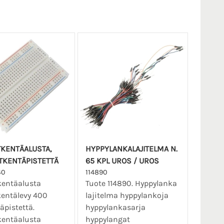
KENTÄALUSTA,
HYPPYLANKALAJITELMA N.
TKENTÄPISTETTÄ
65 KPL UROS / UROS
40
114890
kentäalusta
Tuote 114890. Hyppylanka
entälevy 400
lajitelma hyppylankoja
äpistettä.
hyppylankasarja
kentäalusta
hyppylangat