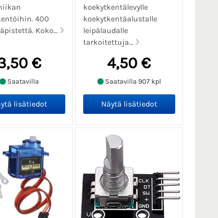
niikan
koekytkentälevylle
entöihin. 400
koekytkentäalustalle
äpistettä. Koko...
leipälaudalle
tarkoitettuja...
3,50 €
4,50 €
Saatavilla
Saatavilla 907 kpl