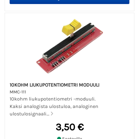
10KOHM LIUKUPOTENTIOMETRI MODUULI
MMC-111
10kohm liukupotentiometri -moduuli.
Kaksi analogista ulostuloa, analoginen
ulostulosignaali...
3,50 €
Saatavilla