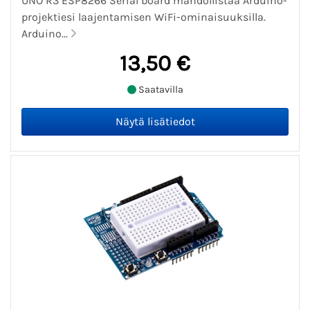
UNO R3 ESP8266 Serial board mahdollistaa Arduino-
projektiesi laajentamisen WiFi-ominaisuuksilla.
Arduino...
13,50 €
Saatavilla