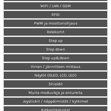
WiFi / LAN / GSM
RFID
PWM ja moottoriohjaus
Relekortit
Step up
Step down
Step up&down
Virran / jännitteen mittaus
Näytöt (OLED, LCD, LED)
Shieldit
Muita moduuleja ja antureita
Joystickit / näppäimistöt / kytkimet
Kytkentäalustat