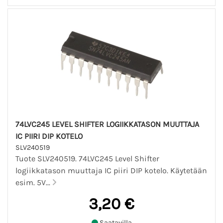
74LVC245 LEVEL SHIFTER LOGIIKKATASON MUUTTAJA
IC PIIRI DIP KOTELO
SLV240519
Tuote SLV240519. 74LVC245 Level Shifter
logiikkatason muuttaja IC piiri DIP kotelo. Käytetään
esim. 5V...
3,20 €
Saatavilla