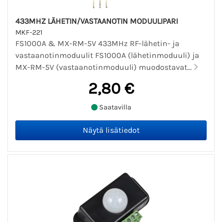
433MHZ LÄHETIN/VASTAANOTIN MODUULIPARI
MKF-221
FS1000A & MX-RM-5V 433MHz RF-lähetin- ja
vastaanotinmoduulit FS1000A (lähetinmoduuli) ja
MX-RM-5V (vastaanotinmoduuli) muodostavat...
2,80 €
Saatavilla