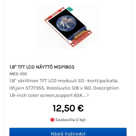
1.8" TFT LCD NÄYTTÖ MSP1803
MED-100
1.8" värillinen TFT LCD moduuli SD -korttipaikalla.
Ohjain ST7735S. Resoluutio 128 x 160. Description
1.8-inch color screen,support 65K...
12,50 €
Saatavilla 0 kpl