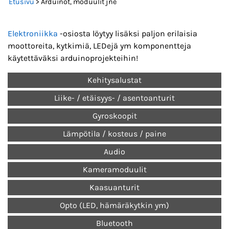
Etusivu
> Arduinot, moduulit jne
Elektroniikka
-osiosta löytyy lisäksi paljon erilaisia
moottoreita, kytkimiä, LEDejä ym komponentteja
käytettäväksi arduinoprojekteihin!
Kehitysalustat
Liike- / etäisyys- / asentoanturit
Gyroskoopit
Lämpötila / kosteus / paine
Audio
Kameramoduulit
Kaasuanturit
Opto (LED, hämäräkytkin ym)
Bluetooth