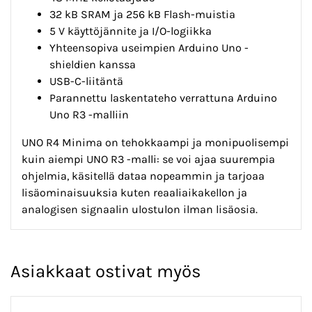
32 kB SRAM ja 256 kB Flash-muistia
5 V käyttöjännite ja I/O-logiikka
Yhteensopiva useimpien Arduino Uno -
shieldien kanssa
USB-C-liitäntä
Parannettu laskentateho verrattuna Arduino
Uno R3 -malliin
UNO R4 Minima on tehokkaampi ja monipuolisempi
kuin aiempi UNO R3 -malli: se voi ajaa suurempia
ohjelmia, käsitellä dataa nopeammin ja tarjoaa
lisäominaisuuksia kuten reaaliaikakellon ja
analogisen signaalin ulostulon ilman lisäosia.
Asiakkaat ostivat myös