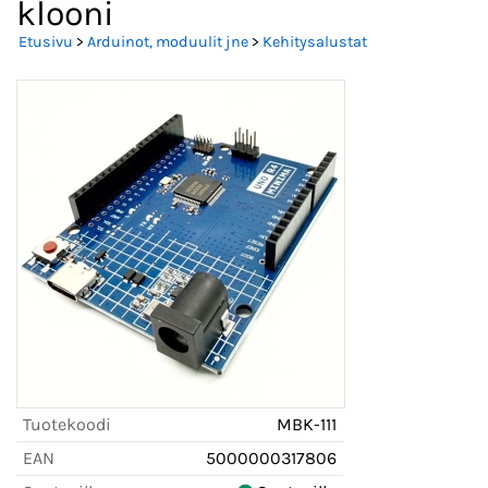
klooni
Etusivu
>
Arduinot, moduulit jne
>
Kehitysalustat
Tuotekoodi
MBK-111
EAN
5000000317806