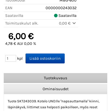
Tuotekoodi
MBG-600
EAN
0000000243032
Saatavilla
Saatavilla
Toimituskulut alk.
0,00 €
6,00 €
4,78 € ALV 0,00 %
kpl
Tuotekuvaus
Ominaisuudet
Tuote SKT243039. Kotelo UNO:lle "napsauttamalla" kiinni,
läpinäkyvä, liittimet saa helposti paikoilleen, myös reset