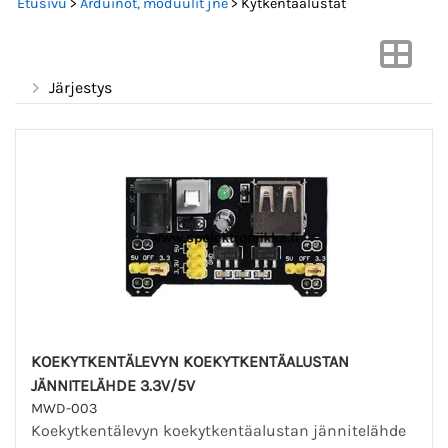
Etusivu
>
Arduinot, moduulit jne
> Kytkentäalustat
Järjestys
KOEKYTKENTÄLEVYN KOEKYTKENTÄALUSTAN
JÄNNITELÄHDE 3.3V/5V
MWD-003
Koekytkentälevyn koekytkentäalustan jännitelähde