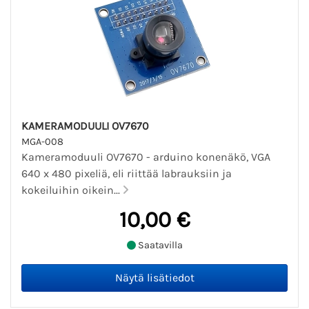
KAMERAMODUULI OV7670
MGA-008
Kameramoduuli OV7670 - arduino konenäkö, VGA
640 x 480 pixeliä, eli riittää labrauksiin ja
kokeiluihin oikein...
10,00 €
Saatavilla