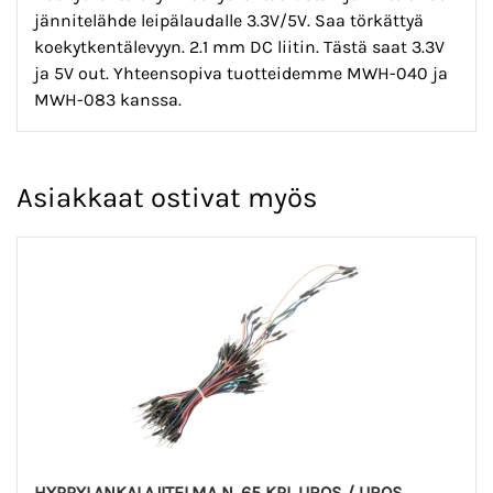
jännitelähde leipälaudalle 3.3V/5V. Saa törkättyä
koekytkentälevyyn. 2.1 mm DC liitin. Tästä saat 3.3V
ja 5V out. Yhteensopiva tuotteidemme MWH-040 ja
MWH-083 kanssa.
Asiakkaat ostivat myös
HYPPYLANKALAJITELMA N. 65 KPL UROS / UROS