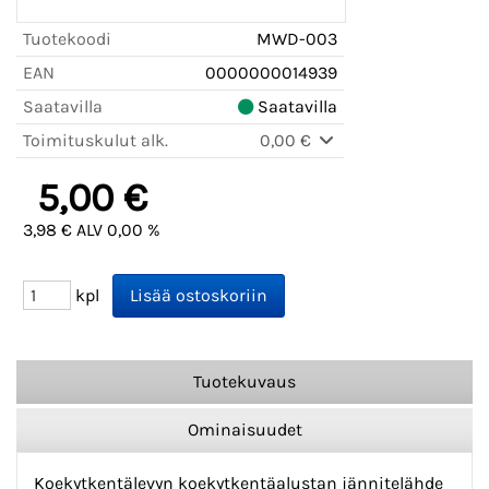
Tuotekoodi
MWD-003
EAN
0000000014939
Saatavilla
Saatavilla
Toimituskulut alk.
0,00 €
5,00 €
3,98 € ALV 0,00 %
kpl
Tuotekuvaus
Ominaisuudet
Koekytkentälevyn koekytkentäalustan jännitelähde