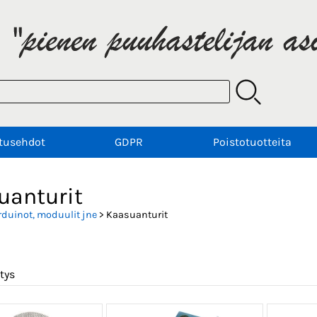
tusehdot
GDPR
Poistotuotteita
uanturit
rduinot, moduulit jne
> Kaasuanturit
tys