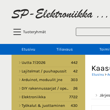
Tuoteryhmät
Etusivu
Tiliavaus
Toimi
Uutta 7/2026
442
Kaas
Lajitelmat / puuhapussit
42
Etusivu
>
A
Arduinot, moduulit jne
303
DIY rakennussarjat / opetussarjat
26
Järjes
Elektroniikka
7722
Työkalut & juottaminen
430