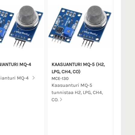
IANTURI MQ-4
KAASUANTURI MQ-5 (H2,
0
LPG, CH4, CO)
ianturi MQ-4
MCE-130
Kaasuanturi MQ-5
tunnistaa H2, LPG, CH4,
CO.