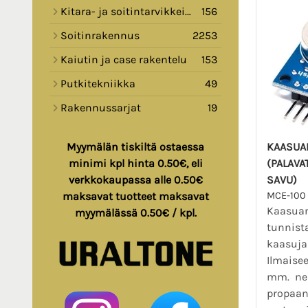
Kitara- ja soitintarvikkeita
156
Soitinrakennus
2253
Kaiutin ja case rakentelu
153
Putkitekniikka
49
Rakennussarjat
19
KAASUA
Myymälän tiskiltä ostaessa
(PALAVA
minimi kpl hinta 0.50€, eli
SAVU)
verkkokaupassa alle 0.50€
MCE-100
maksavat tuotteet maksavat
Kaasuan
myymälässä 0.50€ / kpl.
tunnist
kaasuja
Ilmaisee
mm. ne
propaan