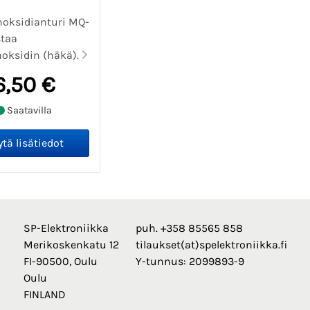
noksidianturi MQ-
staa
noksidin (häkä).
6,50 €
Saatavilla
SP-Elektroniikka
puh. +358 85565 858
Merikoskenkatu 12
tilaukset(at)spelektroniikka.fi
FI-90500, Oulu
Y-tunnus: 2099893-9
Oulu
FINLAND