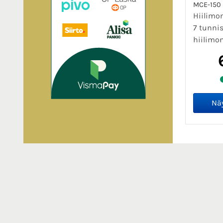
MCE-150
Hiilimo
7 tunni
hiilimo