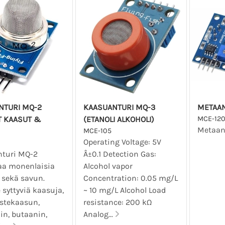
NTURI MQ-2
KAASUANTURI MQ-3
METAAN
T KAASUT &
(ETANOLI ALKOHOLI)
MCE-12
Metaan
MCE-105
Operating Voltage: 5V
turi MQ-2
Â±0.1 Detection Gas:
aa monenlaisia
Alcohol vapor
 sekä savun.
Concentration: 0.05 mg/L
 syttyviä kaasuja,
~ 10 mg/L Alcohol Load
stekaasun,
resistance: 200 kΩ
in, butaanin,
Analog...