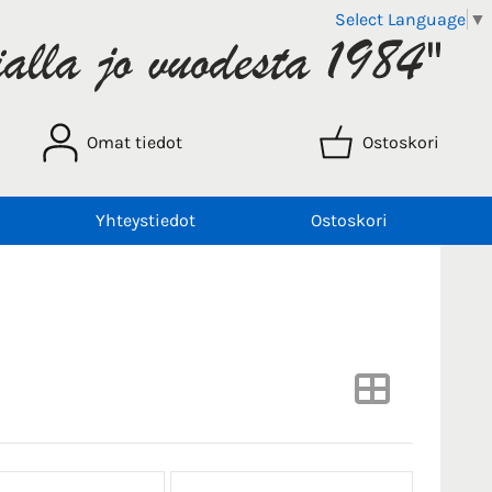
Select Language
▼
Omat tiedot
Ostoskori
Yhteystiedot
Ostoskori