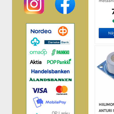
metaani
HIILIMO
ANTURI 