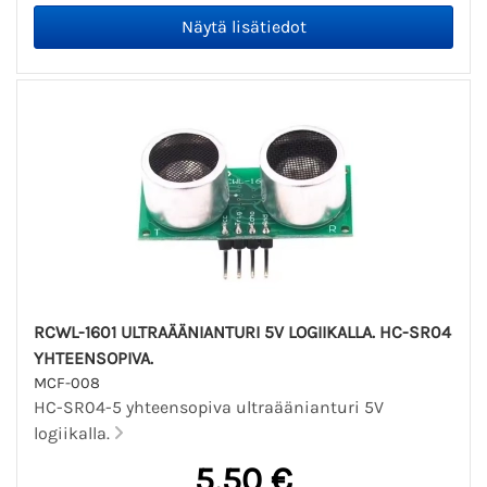
RCWL-1601 ULTRAÄÄNIANTURI 5V LOGIIKALLA. HC-SR04
YHTEENSOPIVA.
MCF-008
HC-SR04-5 yhteensopiva ultraäänianturi 5V
logiikalla.
5,50 €