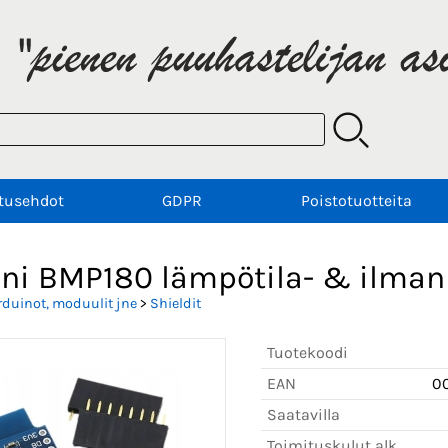
tusehdot
GDPR
Poistotuotteita
ini BMP180 lämpötila- & ilman
rduinot, moduulit jne
>
Shieldit
Tuotekoodi
EAN
0
Saatavilla
Toimituskulut alk.