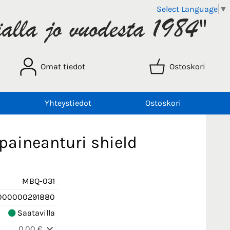
Select Language
▼
Omat tiedot
Ostoskori
Yhteystiedot
Ostoskori
paineanturi shield
MBQ-031
000000291880
Saatavilla
0,00 €