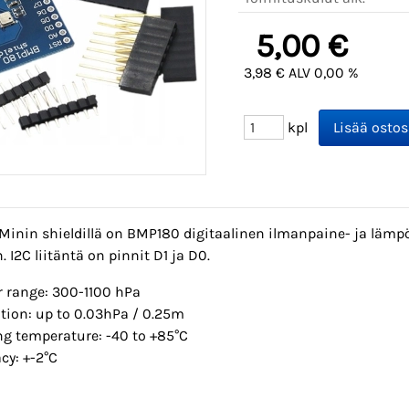
5,00 €
3,98 € ALV 0,00 %
kpl
 Minin shieldillä on BMP180 digitaalinen ilmanpaine- ja lämpö
. I2C liitäntä on pinnit D1 ja D0.
r range: 300-1100 hPa
tion: up to 0.03hPa / 0.25m
ng temperature: -40 to +85°C
cy: +-2°C