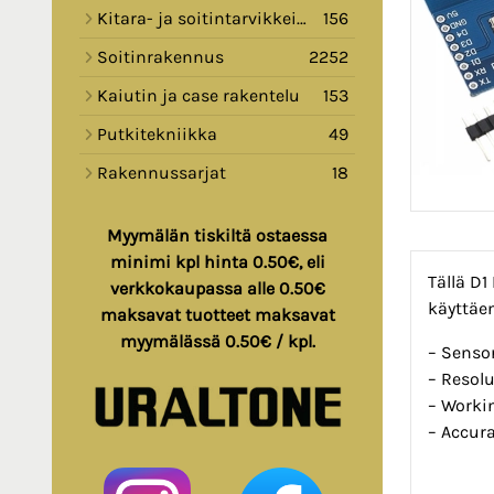
Kitara- ja soitintarvikkeita
156
Soitinrakennus
2252
Kaiutin ja case rakentelu
153
Putkitekniikka
49
Rakennussarjat
18
Myymälän tiskiltä ostaessa
minimi kpl hinta 0.50€, eli
Tällä D1
verkkokaupassa alle 0.50€
käyttäen
maksavat tuotteet maksavat
myymälässä 0.50€ / kpl.
– Senso
– Resolu
– Worki
– Accura