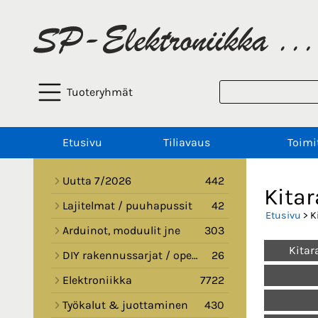
Tuoteryhmät
Etusivu
Tiliavaus
Toimi
Uutta 7/2026
442
Kitar
Lajitelmat / puuhapussit
42
Etusivu
> K
Arduinot, moduulit jne
303
Kitar
DIY rakennussarjat / opetussarjat
26
Elektroniikka
7722
Työkalut & juottaminen
430