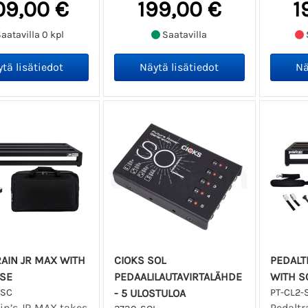
09,00 €
199,00 €
1
aatavilla 0 kpl
Saatavilla
AIN JR MAX WITH
CIOKS SOL
PEDALT
ASE
PEDAALILAUTAVIRTALÄHDE
WITH S
-SC
- 5 ULOSTULOA
PT-CL2-
in’s JR MAX takes
Pedaltr