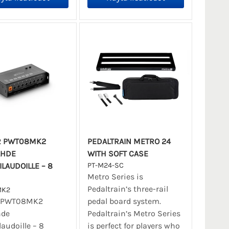
R PWT08MK2
PEDALTRAIN METRO 24
ÄHDE
WITH SOFT CASE
LAUDOILLE – 8
PT-M24-SC
Metro Series is
Pedaltrain’s three-rail
MK2
r PWT08MK2
pedal board system.
hde
Pedaltrain’s Metro Series
laudoille – 8
is perfect for players who