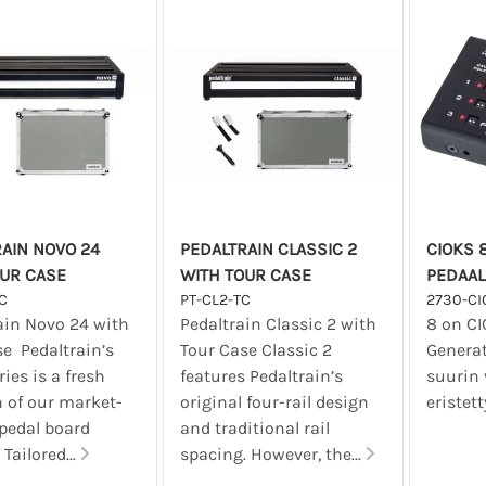
AIN NOVO 24
PEDALTRAIN CLASSIC 2
CIOKS 
OUR CASE
WITH TOUR CASE
PEDAAL
C
PT-CL2-TC
2730-CI
ain Novo 24 with
Pedaltrain Classic 2 with
8 on CI
e Pedaltrain’s
Tour Case Classic 2
Generat
ies is a fresh
features Pedaltrain’s
suurin 
n of our market-
original four-rail design
eristett
 pedal board
and traditional rail
 Tailored...
spacing. However, the...