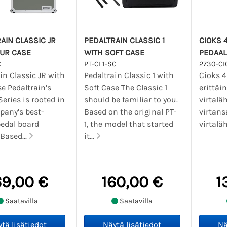
AIN CLASSIC JR
PEDALTRAIN CLASSIC 1
CIOKS 4
OUR CASE
WITH SOFT CASE
PEDAAL
C
PT-CL1-SC
2730-C
in Classic JR with
Pedaltrain Classic 1 with
Cioks 4
e Pedaltrain’s
Soft Case The Classic 1
erittäi
Series is rooted in
should be familiar to you.
virtalä
pany’s best-
Based on the original PT-
virtans
pedal board
1, the model that started
virtaläh
Based...
it...
69,00 €
160,00 €
1
Saatavilla
Saatavilla