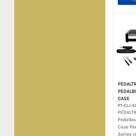
PEDALTR
PEDALB
CASE
PT-CLJ-S
PEDALTR
Pedalbo
Case Ped
Series i