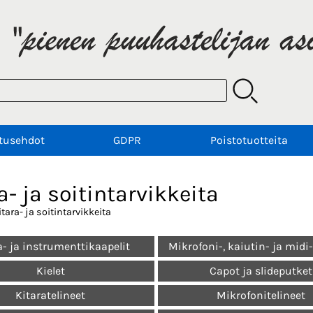
tusehdot
GDPR
Poistotuotteita
a- ja soitintarvikkeita
itara- ja soitintarvikkeita
a- ja instrumenttikaapelit
Mikrofoni-, kaiutin- ja midi
Kielet
Capot ja slideputket
Kitaratelineet
Mikrofonitelineet