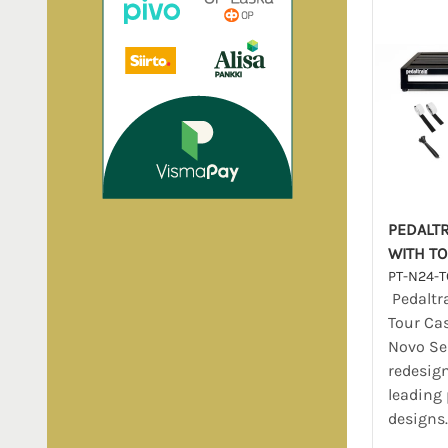
PEDALTR
WITH T
PT-N24-T
Pedaltr
Tour Cas
Novo Ser
redesig
leading
designs.