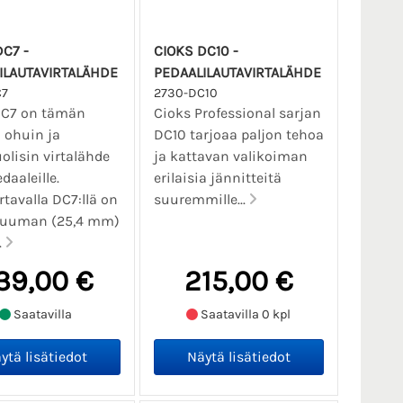
C7 -
CIOKS DC10 -
ILAUTAVIRTALÄHDE
PEDAALILAUTAVIRTALÄHDE
C7
2730-DC10
DC7 on tämän
Cioks Professional sarjan
 ohuin ja
DC10 tarjoaa paljon tehoa
lisin virtalähde
ja kattavan valikoiman
daaleille.
erilaisia jännitteitä
tavalla DC7:llä on
suuremmille...
tuuman (25,4 mm)
.
39,00 €
215,00 €
Saatavilla
Saatavilla 0 kpl