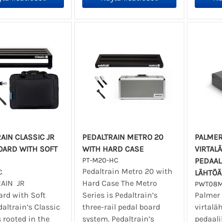
AIN CLASSIC JR
PEDALTRAIN METRO 20
PALME
OARD WITH SOFT
WITH HARD CASE
VIRTAL
PT-M20-HC
PEDAALI
Pedaltrain Metro 20 with
C
LÄHTÖÄ
AIN JR
Hard Case The Metro
PWT08
ard with Soft
Series is Pedaltrain’s
Palme
altrain’s Classic
three-rail pedal board
virtalä
s rooted in the
system. Pedaltrain’s
pedaali