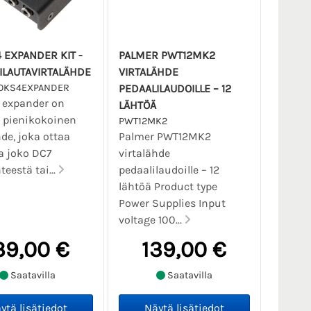
 EXPANDER KIT -
PALMER PWT12MK2
ILAUTAVIRTALÄHDE
VIRTALÄHDE
IOKS4EXPANDER
PEDAALILAUDOILLE – 12
 expander on
LÄHTÖÄ
n pienikokoinen
PWT12MK2
hde, joka ottaa
Palmer PWT12MK2
a joko DC7
virtalähde
teestä tai...
pedaalilaudoille – 12
lähtöä Product type
Power Supplies Input
voltage 100...
39,00 €
139,00 €
Saatavilla
Saatavilla