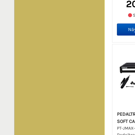
2
S
PEDALTR
SOFT C
PT-JMAX
Pedaltra