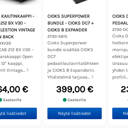
 KAIUTINKAAPPI -
CIOKS SUPERPOWER
CIOKS D
212 BX V30 -
BUNDLE - CIOKS DC7 +
PEDAAL
ELESTION VINTAGE
CIOKS 8 EXPANDER
2730-D
Cioks 
N BACK
2730-SB15
Cioks Superporwer
hetkein
BXV30
CAB 212 BX V30 -
bundle sisältää CIOKS
monipuo
itarakaappi Open
DC7
efektipe
 12" kaappi,
pedaalilautavirtalähteen
Uraauur
n® Vintage...
ja CIOKS 8 Expanderin.
yhden 
Yhdistelmä tarjoaa...
profiili..
64,00 €
399,00 €
2
Saatavilla
Saatavilla