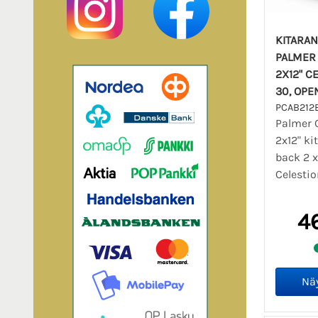
KITARAN
PALMER 
2X12" C
30, OPE
PCAB212
Palmer 
2x12" k
back 2 x
Celestio
4