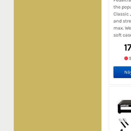
the popu
Classic 
and stre
max. We
soft case
1
S