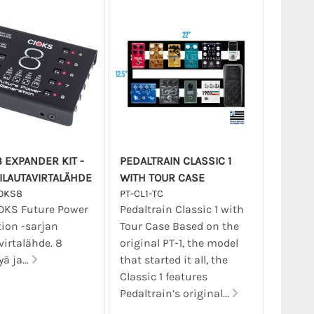
8 EXPANDER KIT -
PEDALTRAIN CLASSIC 1
ILAUTAVIRTALÄHDE
WITH TOUR CASE
OKS8
PT-CL1-TC
OKS Future Power
Pedaltrain Classic 1 with
ion -sarjan
Tour Case Based on the
virtalähde. 8
original PT-1, the model
yä ja...
that started it all, the
Classic 1 features
Pedaltrain’s original...