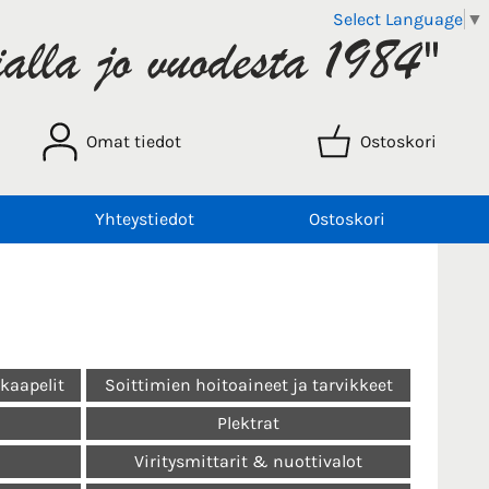
Select Language
▼
Omat tiedot
Ostoskori
Yhteystiedot
Ostoskori
-kaapelit
Soittimien hoitoaineet ja tarvikkeet
Plektrat
Viritysmittarit & nuottivalot