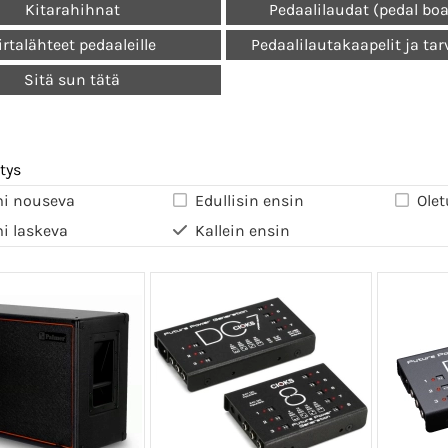
Kitarahihnat
Pedaalilaudat (pedal bo
irtalähteet pedaaleille
Pedaalilautakaapelit ja tar
Sitä sun tätä
tys
i nouseva
Edullisin ensin
Olet
i laskeva
Kallein ensin