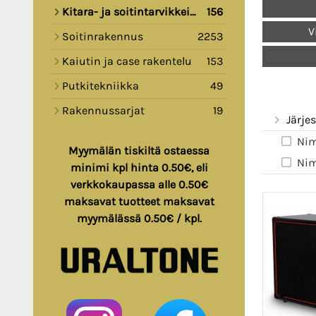
Kitara- ja soitintarvikkeita
156
V
Soitinrakennus
2253
Kaiutin ja case rakentelu
153
Putkitekniikka
49
Rakennussarjat
19
Järjes
Nim
Myymälän tiskiltä ostaessa
Nim
minimi kpl hinta 0.50€, eli
verkkokaupassa alle 0.50€
maksavat tuotteet maksavat
myymälässä 0.50€ / kpl.