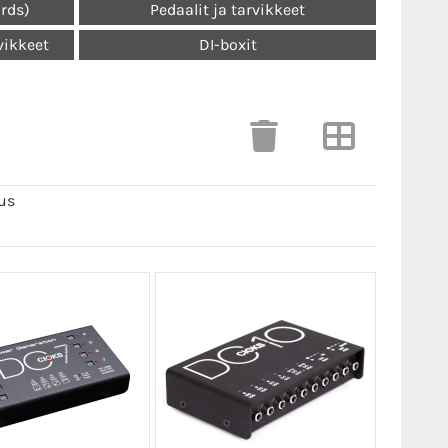
ards)
Pedaalit ja tarvikkeet
vikkeet
DI-boxit
us