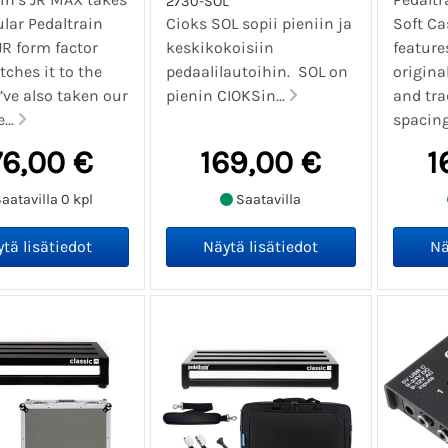
2730-SOL
lar Pedaltrain
Cioks SOL sopii pieniin ja
Soft Ca
JR form factor
keskikokoisiin
feature
tches it to the
pedaalilautoihin. SOL on
origina
’ve also taken our
pienin CIOKSin...
and trad
...
spacing
76,00 €
169,00 €
1
aatavilla 0 kpl
Saatavilla