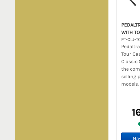
PEDALTR
WITH T
PT-CLJ-T
Pedaltra
Tour Cas
Classic 
the com
selling 
models. 
1