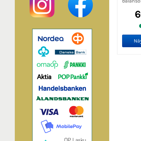
balansoi
6