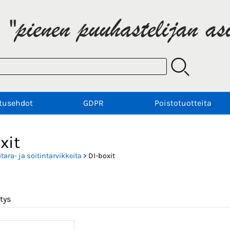
tusehdot
GDPR
Poistotuotteita
xit
itara- ja soitintarvikkeita
> DI-boxit
tys