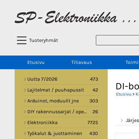
Tuoteryhmät
Etusivu
Tiliavaus
Toimi
Uutta 7/2026
473
DI-bo
Lajitelmat / puuhapussit
42
Etusivu
>
K
Arduinot, moduulit jne
303
DIY rakennussarjat / opetussarjat
26
Järjes
Elektroniikka
7725
Työkalut & juottaminen
430