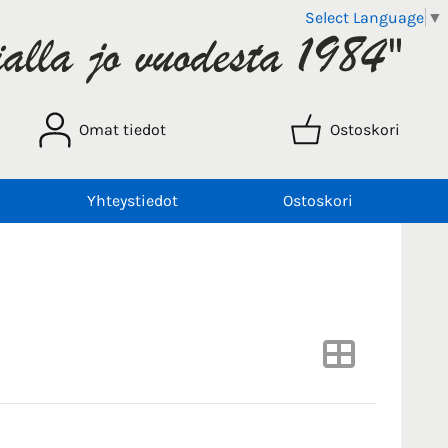
Select Language
▼
Omat tiedot
Ostoskori
Yhteystiedot
Ostoskori