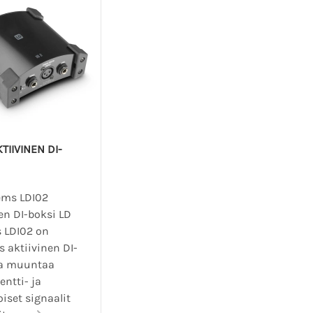
TIIVINEN DI-
ems LDI02
en DI-boksi LD
 LDI02 on
 aktiivinen DI-
ka muuntaa
ntti- ja
oiset signaalit