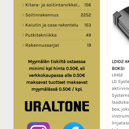
Kitara- ja soitintarvikkeita
156
Soitinrakennus
2252
Kaiutin ja case rakentelu
153
Putkitekniikka
49
Rakennussarjat
19
LDI02 AK
Myymälän tiskiltä ostaessa
BOKSI
minimi kpl hinta 0.50€, eli
LDI02
verkkokaupassa alle 0.50€
LD Syst
maksavat tuotteet maksavat
aktiivin
myymälässä 0.50€ / kpl.
Systems
laadukas
box, jo
instrume
linjatas