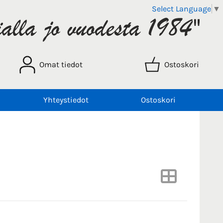
Select Language
▼
Omat tiedot
Ostoskori
Yhteystiedot
Ostoskori