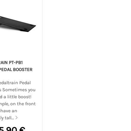
AIN PT-PB1
PEDAL BOOSTER
daltrain Pedal
s Sometimes you
d a little boost!
ple, on the front
 have an
 tall...
5,90 €