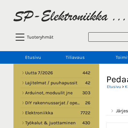
Tuoteryhmät
Etusivu
Tiliavaus
Toimi
Uutta 7/2026
442
Pedaa
Lajitelmat / puuhapussit
42
Etusivu
>
K
Arduinot, moduulit jne
303
DIY rakennussarjat / opetussarjat
26
Järjes
Elektroniikka
7722
Työkalut & juottaminen
430