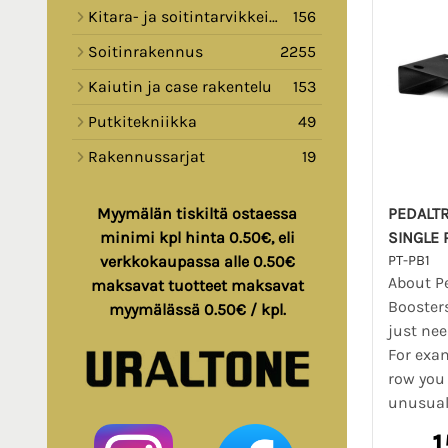
Kitara- ja soitintarvikkeita
156
Soitinrakennus
2255
Kaiutin ja case rakentelu
153
Putkitekniikka
49
Rakennussarjat
19
PEDALTR
Myymälän tiskiltä ostaessa
SINGLE 
minimi kpl hinta 0.50€, eli
PT-PB1
verkkokaupassa alle 0.50€
About Pe
maksavat tuotteet maksavat
Booster
myymälässä 0.50€ / kpl.
just nee
For exam
row you
unusually
1