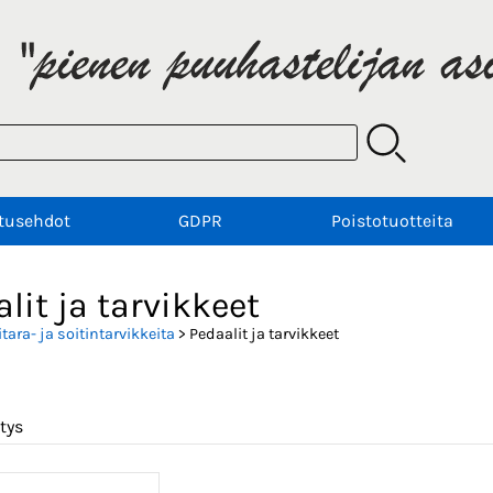
tusehdot
GDPR
Poistotuotteita
lit ja tarvikkeet
itara- ja soitintarvikkeita
> Pedaalit ja tarvikkeet
tys