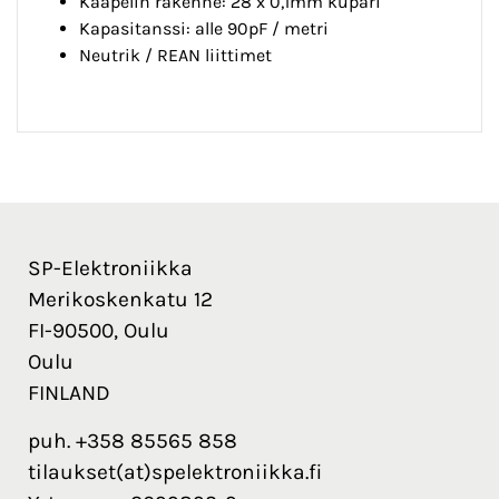
Kaapelin rakenne: 28 x 0,1mm kupari
Kapasitanssi: alle 90pF / metri
Neutrik / REAN liittimet
SP-Elektroniikka
Merikoskenkatu 12
FI-90500, Oulu
Oulu
FINLAND
puh. +358 85565 858
tilaukset(at)spelektroniikka.fi