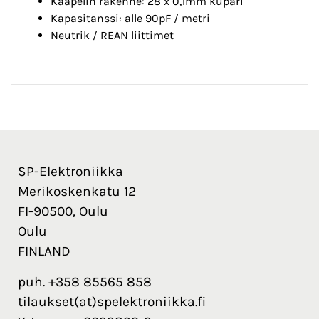
Kaapelin rakenne: 28 x 0,1mm kupari
Kapasitanssi: alle 90pF / metri
Neutrik / REAN liittimet
SP-Elektroniikka
Merikoskenkatu 12
FI-90500, Oulu
Oulu
FINLAND
puh. +358 85565 858
tilaukset(at)spelektroniikka.fi