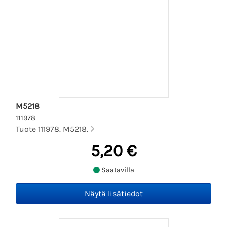
M5218
111978
Tuote 111978. M5218.
5,20 €
Saatavilla