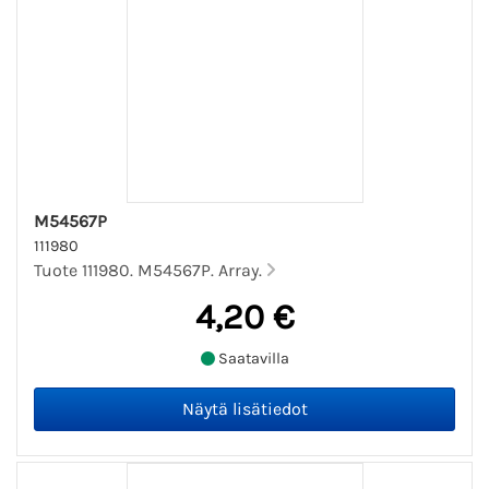
M54567P
111980
Tuote 111980. M54567P. Array.
4,20 €
Saatavilla