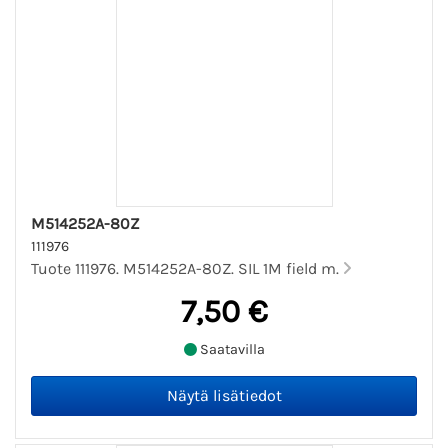
M514252A-80Z
111976
Tuote 111976. M514252A-80Z. SIL 1M field m.
7,50 €
Saatavilla