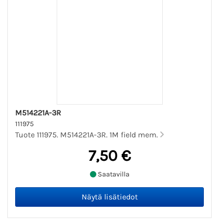
M514221A-3R
111975
Tuote 111975. M514221A-3R. 1M field mem.
7,50 €
Saatavilla