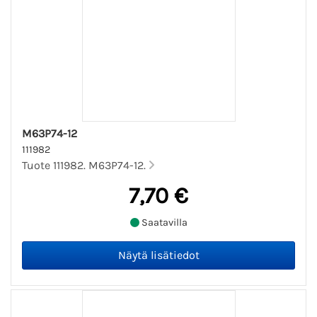
M63P74-12
111982
Tuote 111982. M63P74-12.
7,70 €
Saatavilla