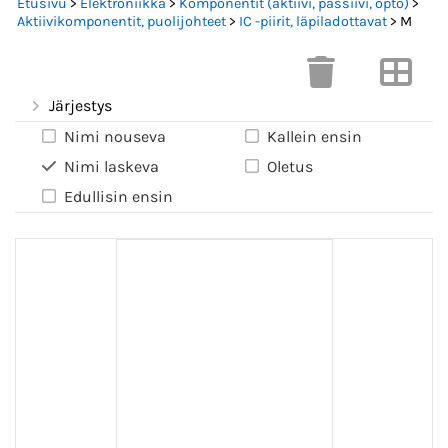
Etusivu
>
Elektroniikka
>
Komponentit (aktiivi, passiivi, opto)
>
Aktiivikomponentit, puolijohteet
>
IC -piirit, läpiladottavat
> M
Järjestys
Nimi nouseva
Kallein ensin
Nimi laskeva
Oletus
Edullisin ensin