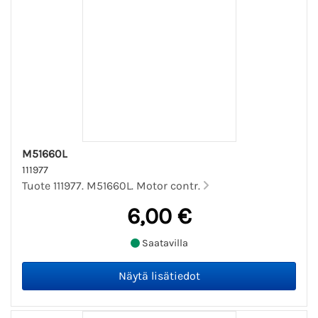
M51660L
111977
Tuote 111977. M51660L. Motor contr.
6,00 €
Saatavilla