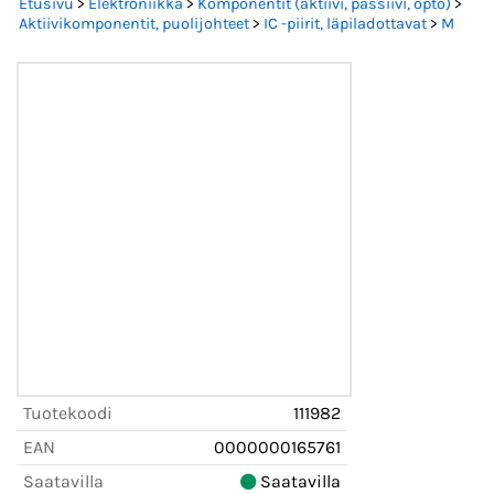
Etusivu
>
Elektroniikka
>
Komponentit (aktiivi, passiivi, opto)
>
Aktiivikomponentit, puolijohteet
>
IC -piirit, läpiladottavat
>
M
Tuotekoodi
111982
EAN
0000000165761
Saatavilla
Saatavilla