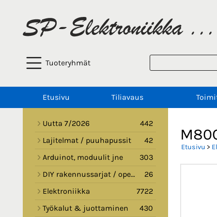
Tuoteryhmät
Etusivu
Tiliavaus
Toimi
Uutta 7/2026
442
M80C
Lajitelmat / puuhapussit
42
Etusivu
>
E
Arduinot, moduulit jne
303
DIY rakennussarjat / opetussarjat
26
Elektroniikka
7722
Työkalut & juottaminen
430