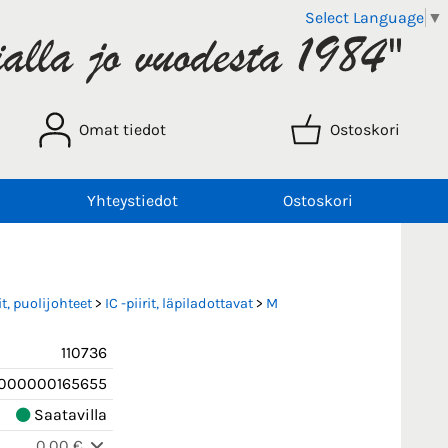
Select Language
▼
Omat tiedot
Ostoskori
Yhteystiedot
Ostoskori
t, puolijohteet
>
IC -piirit, läpiladottavat
>
M
110736
000000165655
Saatavilla
0,00 €