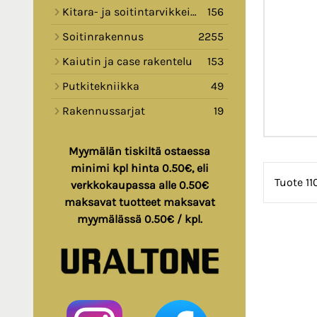
Kitara- ja soitintarvikkeita
156
Soitinrakennus
2255
Kaiutin ja case rakentelu
153
Putkitekniikka
49
Rakennussarjat
19
Myymälän tiskiltä ostaessa
minimi kpl hinta 0.50€, eli
Tuote 11
verkkokaupassa alle 0.50€
maksavat tuotteet maksavat
myymälässä 0.50€ / kpl.