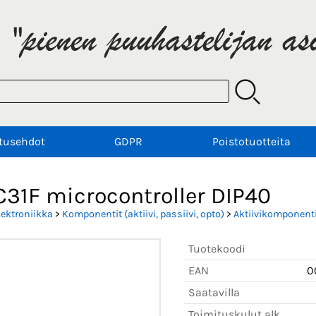
tusehdot
GDPR
Poistotuotteita
31F microcontroller DIP40
lektroniikka
>
Komponentit (aktiivi, passiivi, opto)
>
Aktiivikomponenti
Tuotekoodi
EAN
0
Saatavilla
Toimituskulut alk.