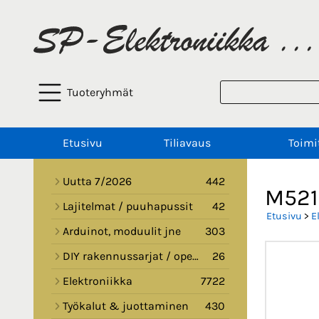
Tuoteryhmät
Etusivu
Tiliavaus
Toimi
Uutta 7/2026
442
M521
Lajitelmat / puuhapussit
42
Etusivu
>
E
Arduinot, moduulit jne
303
DIY rakennussarjat / opetussarjat
26
Elektroniikka
7722
Työkalut & juottaminen
430