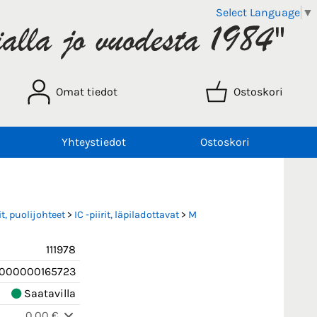
Select Language
▼
Omat tiedot
Ostoskori
Yhteystiedot
Ostoskori
t, puolijohteet
>
IC -piirit, läpiladottavat
>
M
111978
000000165723
Saatavilla
0,00 €