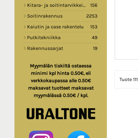
Kitara- ja soitintarvikkeita
156
Soitinrakennus
2253
Kaiutin ja case rakentelu
153
Putkitekniikka
49
Rakennussarjat
19
Myymälän tiskiltä ostaessa
minimi kpl hinta 0.50€, eli
Tuote 11
verkkokaupassa alle 0.50€
maksavat tuotteet maksavat
myymälässä 0.50€ / kpl.