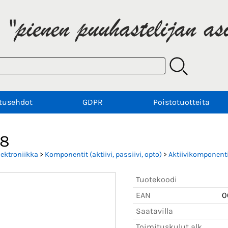
tusehdot
GDPR
Poistotuotteita
8
lektroniikka
>
Komponentit (aktiivi, passiivi, opto)
>
Aktiivikomponenti
Tuotekoodi
EAN
0
Saatavilla
Toimituskulut alk.