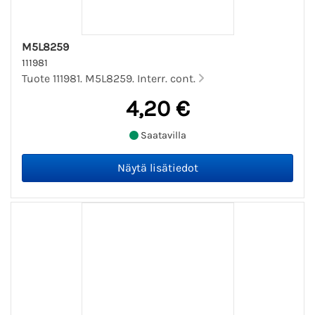
M5L8259
111981
Tuote 111981. M5L8259. Interr. cont.
4,20 €
Saatavilla