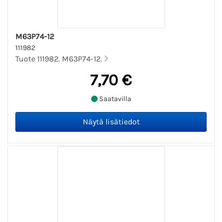
M63P74-12
111982
Tuote 111982. M63P74-12.
7,70 €
Saatavilla