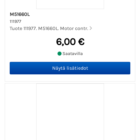
M51660L
111977
Tuote 111977. M51660L. Motor contr.
6,00 €
Saatavilla