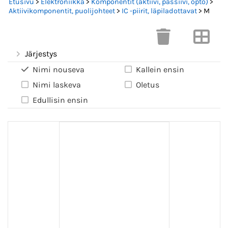
Etusivu
>
Elektroniikka
>
Komponentit (aktiivi, passiivi, opto)
>
Aktiivikomponentit, puolijohteet
>
IC -piirit, läpiladottavat
> M
Järjestys
Nimi nouseva
Kallein ensin
Nimi laskeva
Oletus
Edullisin ensin