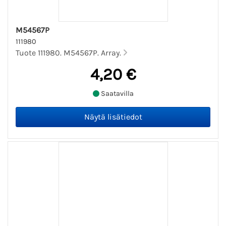
M54567P
111980
Tuote 111980. M54567P. Array.
4,20 €
Saatavilla