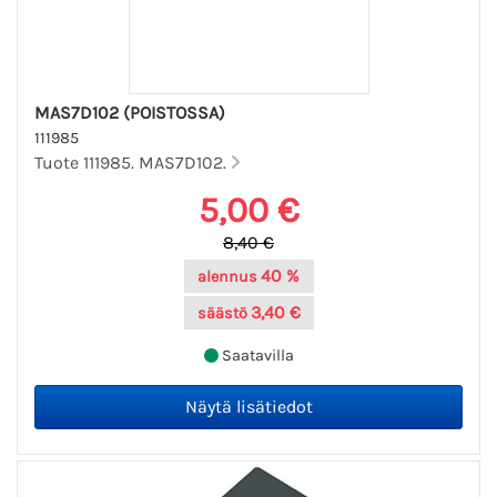
MAS7D102 (POISTOSSA)
111985
Tuote 111985. MAS7D102.
5,00 €
8,40 €
40 %
alennus
3,40 €
säästö
Saatavilla