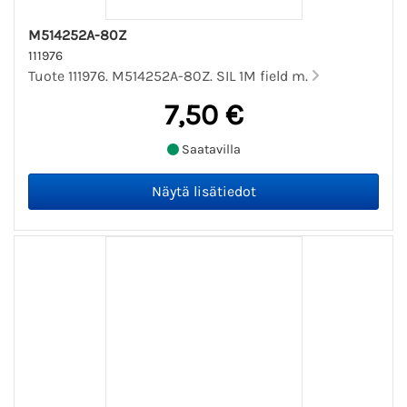
M514252A-80Z
111976
Tuote 111976. M514252A-80Z. SIL 1M field m.
7,50 €
Saatavilla