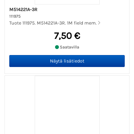
M514221A-3R
111975
Tuote 111975. M514221A-3R. 1M field mem.
7,50 €
Saatavilla