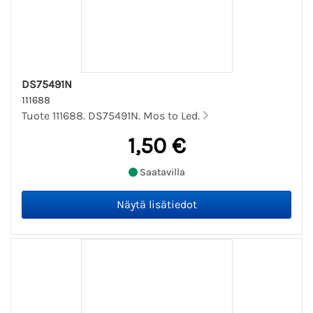
DS75491N
111688
Tuote 111688. DS75491N. Mos to Led.
1,50 €
Saatavilla