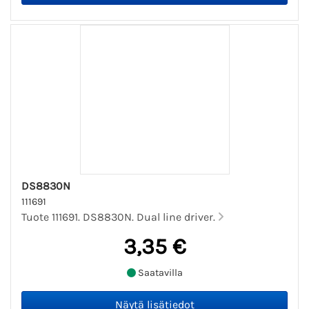
DS8830N
111691
Tuote 111691. DS8830N. Dual line driver.
3,35 €
Saatavilla