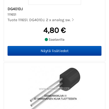
DG401DJ
111651
Tuote 111651. DG401DJ. 2 x analog sw.
4,80 €
Saatavilla