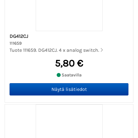
DG412CJ
111659
Tuote 111659. DG412CJ. 4 x analog switch.
5,80 €
Saatavilla