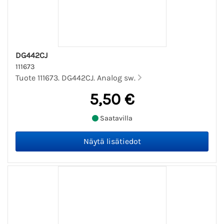
DG442CJ
111673
Tuote 111673. DG442CJ. Analog sw.
5,50 €
Saatavilla