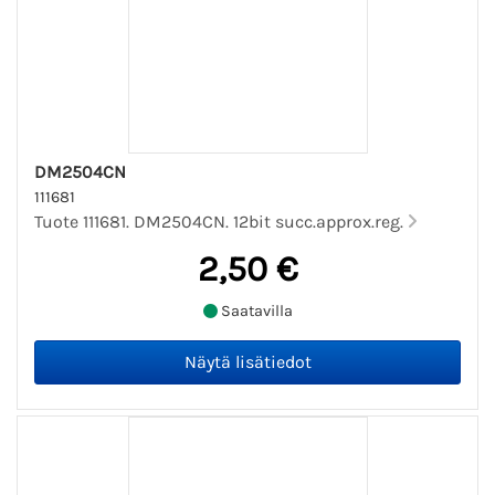
DM2504CN
111681
Tuote 111681. DM2504CN. 12bit succ.approx.reg.
2,50 €
Saatavilla