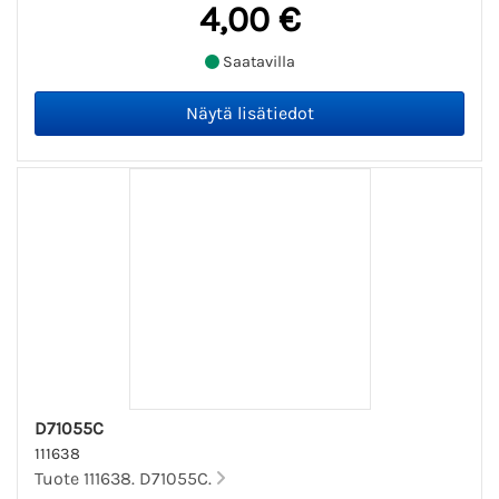
4,00 €
Saatavilla
D71055C
111638
Tuote 111638. D71055C.