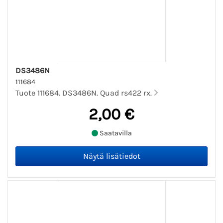
DS3486N
111684
Tuote 111684. DS3486N. Quad rs422 rx.
2,00 €
Saatavilla