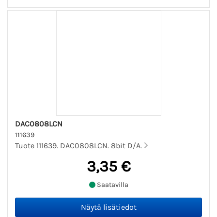
DAC0808LCN
111639
Tuote 111639. DAC0808LCN. 8bit D/A.
3,35 €
Saatavilla