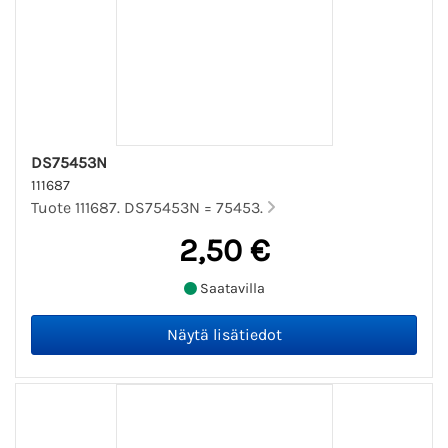
DS75453N
111687
Tuote 111687. DS75453N = 75453.
2,50 €
Saatavilla