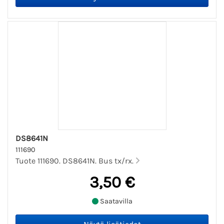
DS8641N
111690
Tuote 111690. DS8641N. Bus tx/rx.
3,50 €
Saatavilla