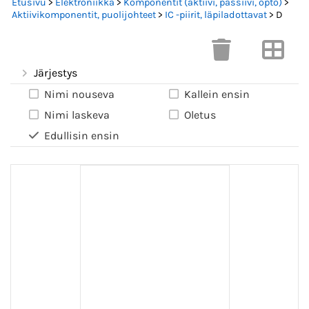
Etusivu
>
Elektroniikka
>
Komponentit (aktiivi, passiivi, opto)
>
Aktiivikomponentit, puolijohteet
>
IC -piirit, läpiladottavat
> D
Järjestys
Nimi nouseva
Kallein ensin
Nimi laskeva
Oletus
Edullisin ensin