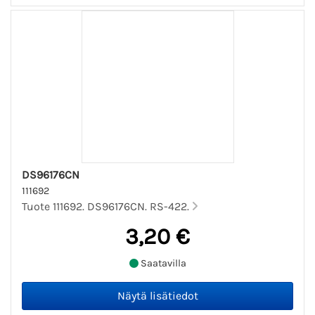
DS96176CN
111692
Tuote 111692. DS96176CN. RS-422.
3,20 €
Saatavilla