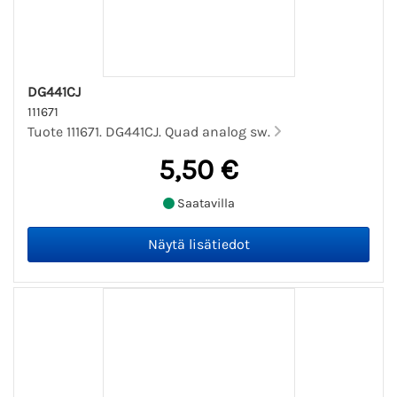
DG441CJ
111671
Tuote 111671. DG441CJ. Quad analog sw.
5,50 €
Saatavilla