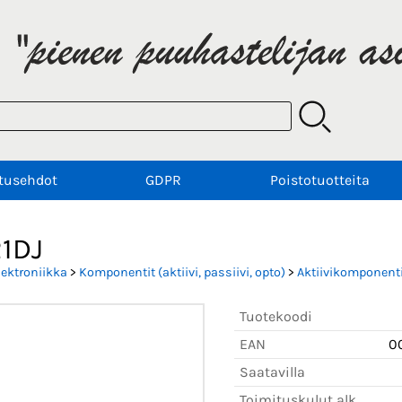
tusehdot
GDPR
Poistotuotteita
1DJ
lektroniikka
>
Komponentit (aktiivi, passiivi, opto)
>
Aktiivikomponenti
Tuotekoodi
EAN
0
Saatavilla
Toimituskulut alk.