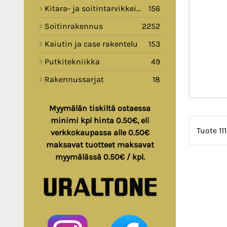
Kitara- ja soitintarvikkeita
156
Soitinrakennus
2252
Kaiutin ja case rakentelu
153
Putkitekniikka
49
Rakennussarjat
18
Myymälän tiskiltä ostaessa
minimi kpl hinta 0.50€, eli
Tuote 11
verkkokaupassa alle 0.50€
maksavat tuotteet maksavat
myymälässä 0.50€ / kpl.