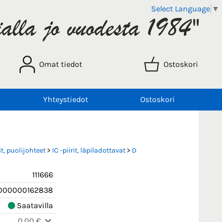
Select Language
▼
Omat tiedot
Ostoskori
Yhteystiedot
Ostoskori
t, puolijohteet
>
IC -piirit, läpiladottavat
>
D
111666
000000162838
Saatavilla
0,00 €