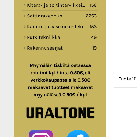
Kitara- ja soitintarvikkeita
156
Soitinrakennus
2253
Kaiutin ja case rakentelu
153
Putkitekniikka
49
Rakennussarjat
19
Myymälän tiskiltä ostaessa
minimi kpl hinta 0.50€, eli
Tuote 11
verkkokaupassa alle 0.50€
maksavat tuotteet maksavat
myymälässä 0.50€ / kpl.