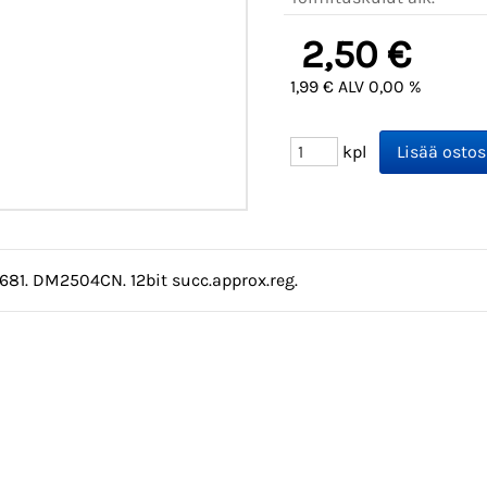
2,50 €
1,99 € ALV 0,00 %
kpl
1681. DM2504CN. 12bit succ.approx.reg.