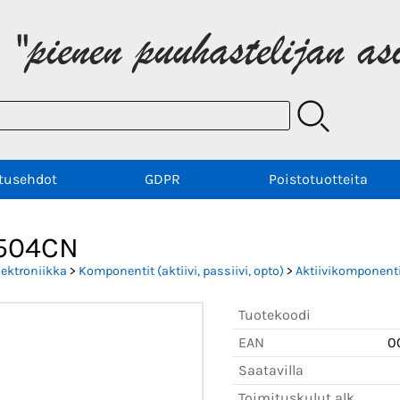
tusehdot
GDPR
Poistotuotteita
504CN
lektroniikka
>
Komponentit (aktiivi, passiivi, opto)
>
Aktiivikomponenti
Tuotekoodi
EAN
0
Saatavilla
Toimituskulut alk.