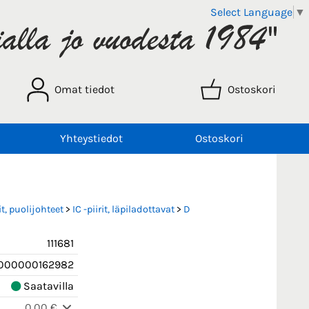
Select Language
▼
Omat tiedot
Ostoskori
Yhteystiedot
Ostoskori
t, puolijohteet
>
IC -piirit, läpiladottavat
>
D
111681
000000162982
Saatavilla
0,00 €