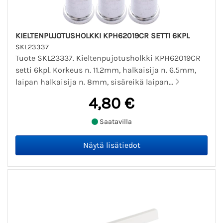
KIELTENPUJOTUSHOLKKI KPH62019CR SETTI 6KPL
SKL23337
Tuote SKL23337. Kieltenpujotusholkki KPH62019CR
setti 6kpl. Korkeus n. 11.2mm, halkaisija n. 6.5mm,
laipan halkaisija n. 8mm, sisäreikä laipan...
4,80 €
Saatavilla