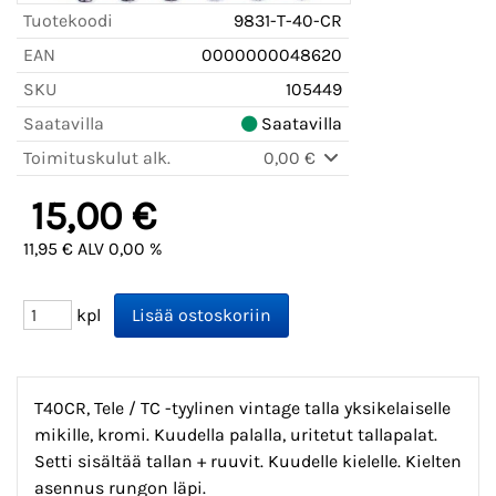
Tuotekoodi
9831-T-40-CR
EAN
0000000048620
SKU
105449
Saatavilla
Saatavilla
Toimituskulut alk.
0,00 €
15,00 €
11,95 € ALV 0,00 %
kpl
T40CR, Tele / TC -tyylinen vintage talla yksikelaiselle
mikille, kromi. Kuudella palalla, uritetut tallapalat.
Setti sisältää tallan + ruuvit. Kuudelle kielelle. Kielten
asennus rungon läpi.