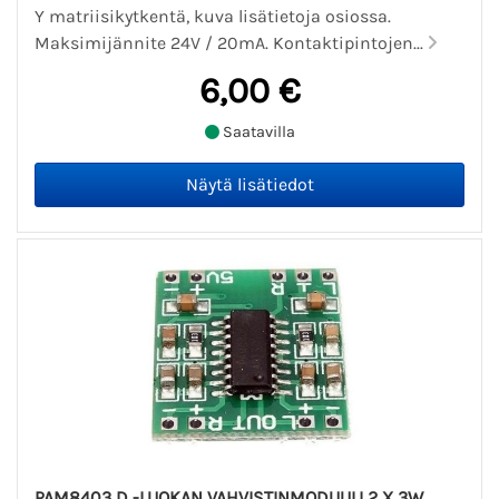
Y matriisikytkentä, kuva lisätietoja osiossa.
Maksimijännite 24V / 20mA. Kontaktipintojen...
6,00 €
Saatavilla
PAM8403 D -LUOKAN VAHVISTINMODUULI 2 X 3W