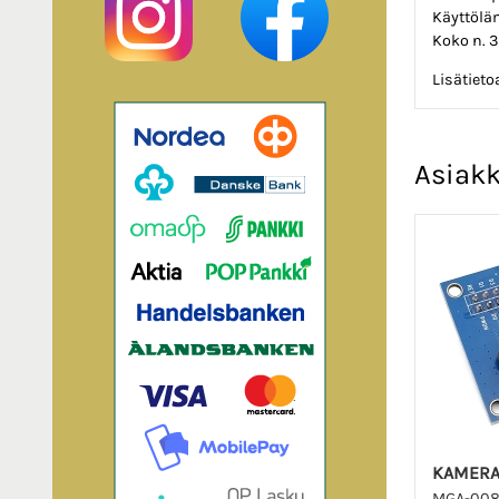
Käyttöläm
Koko n. 
Lisätiet
Asiakk
KAMERA
MGA-00