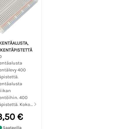
KENTÄALUSTA,
TKENTÄPISTETTÄ
0
entäalusta
entälevy 400
pistettä.
entäalusta
niikan
entöihin. 400
pistettä. Koko...
3,50 €
Saatavilla