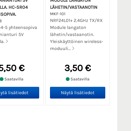
ÄNIANTURI 5V
MODULE LANGATON
LLA. HC-SR04
LÄHETIN/VASTAANOTIN
SOPIVA.
MKF-101
NRF24L01+ 2.4GHz TX/RX
8
4-5 yhteensopiva
Module langaton
nianturi 5V
lähetin/vastaanotin.
la.
Yleiskäyttöinen wireless-
moduuli...
5,50 €
3,50 €
Saatavilla
Saatavilla