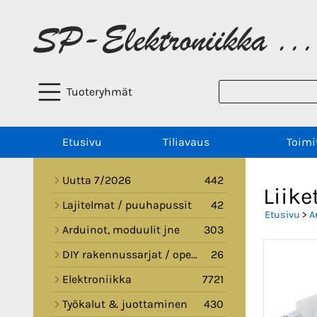
Tuoteryhmät
Etusivu
Tiliavaus
Toimi
Uutta 7/2026
442
Liik
Lajitelmat / puuhapussit
42
Etusivu
>
A
Arduinot, moduulit jne
303
DIY rakennussarjat / opetussarjat
26
Elektroniikka
7721
Työkalut & juottaminen
430