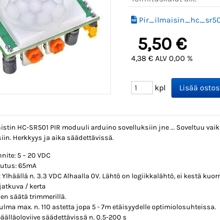
Pir_ilmaisin_hc_sr5
5,50 €
4,38 € ALV 0,00 %
kpl
istin HC-SR501 PIR moduuli arduino sovelluksiin jne ... Soveltuu vaik
iin. Herkkyys ja aika säädettävissä.
nite: 5 – 20 VDC
lutus: 65mA
: Ylhäällä n. 3.3 VDC Alhaalla 0V. Lähtö on logiikkalähtö, ei kestä ku
 jatkuva / kerta
en säätä trimmerillä.
lma max. n. 110 astetta jopa 5 - 7m etäisyydelle optimiolosuhteissa.
älläoloviive säädettävissä n. 0.5-200 s