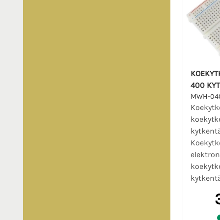
KOEKYT
400 KY
MWH-04
Koekytk
koekytk
kytkentä
Koekytk
elektro
koekytk
kytkentä