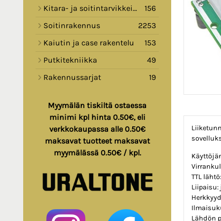
Kitara- ja soitintarvikkeita
156
Soitinrakennus
2253
Kaiutin ja case rakentelu
153
Putkitekniikka
49
Rakennussarjat
19
Myymälän tiskiltä ostaessa
minimi kpl hinta 0.50€, eli
Liiketunn
verkkokaupassa alle 0.50€
sovelluks
maksavat tuotteet maksavat
myymälässä 0.50€ / kpl.
Käyttöjän
Virranku
TTL lähtö
Liipaisu:
Herkkyyd
Ilmaisuku
Lähdön pä