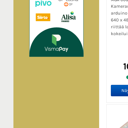
Kameram
arduino
640 x 48
riittää 
kokeilui
1