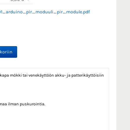
01_arduino_pir_moduuli_pir_module.pdf
kapa mökki tai venekäyttöön akku- ja patterikäyttöisiin
ormaa ilman puskurointia.