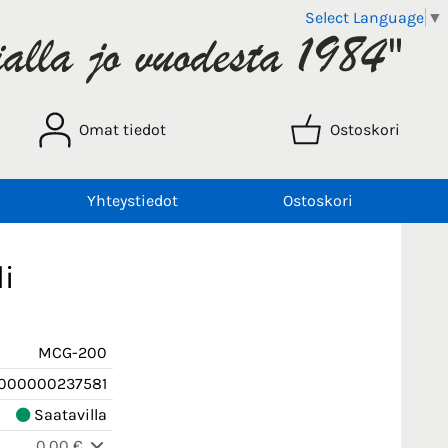
Select Language
▼
Omat tiedot
Ostoskori
Yhteystiedot
Ostoskori
i
MCG-200
000000237581
Saatavilla
0,00 €