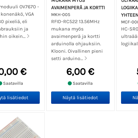
MUKANA MYÖS
ULTRAÄ
oduuli OV7670 -
AVAIMENPERÄ JA KORTTI
LOGIIKA
 konenäkö, VGA
MKH-005
YHTEEN
0 pixeliä, eli
RFID-RC522 13.56MHz
MCF-00
labrauksiin ja
mukana myös
HC-SR0
hin oikein...
avaimenperä ja kortti
ultraää
arduinolla ohjauksiin.
logiikal
Klooni. Oivallinen pieni
setti arduino...
0,00 €
6,00 €
Saatavilla
Saatavilla