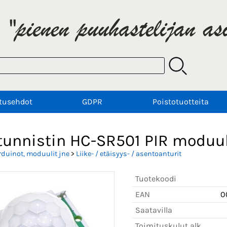
tusehdot
GDPR
Poistotuotteita
etunnistin HC-SR501 PIR moduul
rduinot, moduulit jne
>
Liike- / etäisyys- / asentoanturit
Tuotekoodi
EAN
0
Saatavilla
Toimituskulut alk.