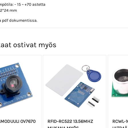
pötila: – 15 ~ +70 astetta
32*24 mm
oa pdf dokumentissa.
aat ostivat myös
MODUULI OV7670
RFID-RC522 13.56MHZ
RCWL-1
8