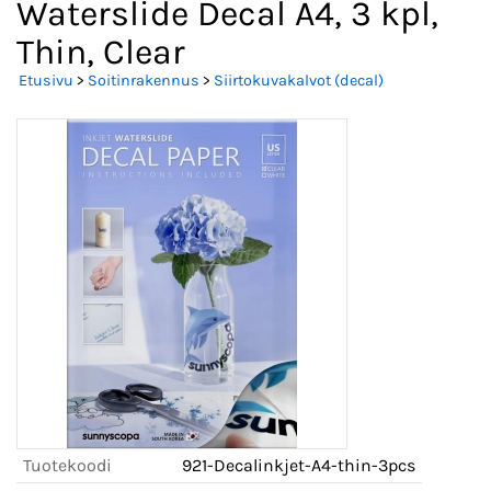
Waterslide Decal A4, 3 kpl,
Thin, Clear
Etusivu
>
Soitinrakennus
>
Siirtokuvakalvot (decal)
Tuotekoodi
921-Decalinkjet-A4-thin-3pcs