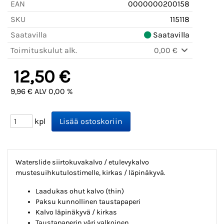
EAN
0000000200158
SKU
115118
Saatavilla
Saatavilla
Toimituskulut alk.
0,00 €
12,50 €
9,96 € ALV 0,00 %
kpl
Waterslide siirtokuvakalvo / etulevykalvo
mustesuihkutulostimelle, kirkas / läpinäkyvä.
Laadukas ohut kalvo (thin)
Paksu kunnollinen taustapaperi
Kalvo läpinäkyvä / kirkas
Taustapaperin väri valkoinen