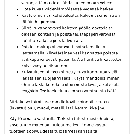
verran, että muste ei lähde liukenemaan veteen.
Liota kuvaa kädenlämpöisessä vedessä hetken
Kastele hieman kohdealuetta, kalvon asemointi on
tällöin helpompaa
Siirrä kuva varovasti kohteen päälle, asettele se
oikeaan kohtaan ja poista taustapaperi varovasti
liu’uttamalla se pois kalvon alta
Poista ilmakuplat varovasti painelemalla tai
lastaamalla. Ylimääräinen vesi kannattaa poistaa
vaikkapa varovasti paperilla. Älä hankaa liikaa, ettei
kalvo veny tai rikkoonnu.
Kuivauksen jälkeen siirretty kuva kannattaa vielä
lakata sen suojaamiseksi. Käytä mahdollisimman
ohuita lakkakerroksia ettei muste leviä ja kalvo ala
reagoida. Tee koelakkaus ennen varsinaista työtä.
Siirtokalvo toimii useimmille koville pinnoille kuten
(lakattu) puu, muovi, metalli, lasi, keramiikka jne.
Käyttö omalla vastuulla. Tarkista tulostimesi ohjeista,
soveltuuko materiaali tulostimellesi. Emme vastaa
tuotteen sopivuudesta tulostimesi kanssa tai