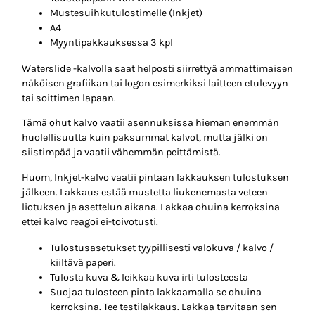
Mustesuihkutulostimelle (Inkjet)
A4
Myyntipakkauksessa 3 kpl
Waterslide -kalvolla saat helposti siirrettyä ammattimaisen
näköisen grafiikan tai logon esimerkiksi laitteen etulevyyn
tai soittimen lapaan.
Tämä ohut kalvo vaatii asennuksissa hieman enemmän
huolellisuutta kuin paksummat kalvot, mutta jälki on
siistimpää ja vaatii vähemmän peittämistä.
Huom, Inkjet-kalvo vaatii pintaan lakkauksen tulostuksen
jälkeen. Lakkaus estää mustetta liukenemasta veteen
liotuksen ja asettelun aikana. Lakkaa ohuina kerroksina
ettei kalvo reagoi ei-toivotusti.
Tulostusasetukset tyypillisesti valokuva / kalvo /
kiiltävä paperi.
Tulosta kuva & leikkaa kuva irti tulosteesta
Suojaa tulosteen pinta lakkaamalla se ohuina
kerroksina. Tee testilakkaus. Lakkaa tarvitaan sen