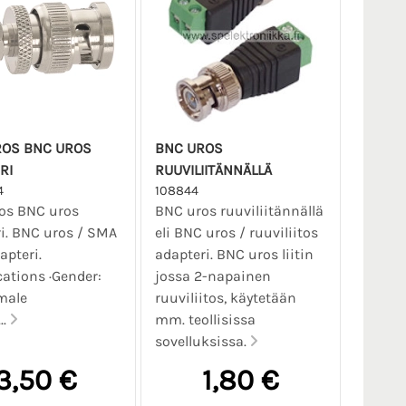
OS BNC UROS
BNC UROS
RI
RUUVILIITÄNNÄLLÄ
4
108844
os BNC uros
BNC uros ruuviliitännällä
i. BNC uros / SMA
eli BNC uros / ruuviliitos
apteri.
adapteri. BNC uros liitin
cations ·Gender:
jossa 2-napainen
male
ruuviliitos, käytetään
..
mm. teollisissa
sovelluksissa.
3,50 €
1,80 €