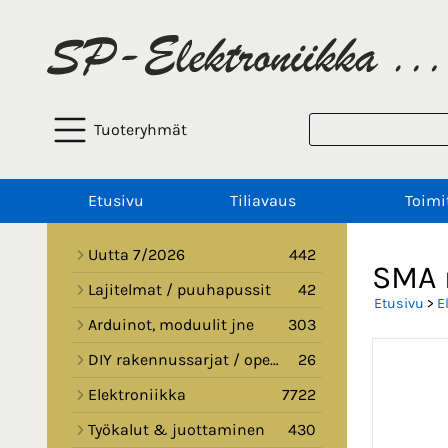
Tuoteryhmät
Etusivu
Tiliavaus
Toimi
Uutta 7/2026
442
SMA 
Lajitelmat / puuhapussit
42
Etusivu
>
E
Arduinot, moduulit jne
303
DIY rakennussarjat / opetussarjat
26
Elektroniikka
7722
Työkalut & juottaminen
430