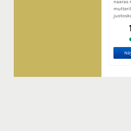
naaras r
mutteril
juotosko