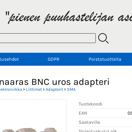
tusehdot
GDPR
Poistotuotteita
naaras BNC uros adapteri
lektroniikka
>
Liittimet
>
Adapterit
>
SMA
Tuotekoodi
EAN
0
Saatavilla
Toimituskulut alk.