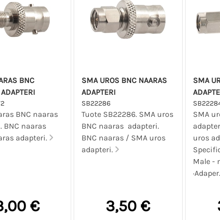
ARAS BNC
SMA UROS BNC NAARAS
SMA UR
 ADAPTERI
ADAPTERI
ADAPTE
72
SB22286
SB2228
ras BNC naaras
Tuote SB22286. SMA uros
SMA ur
i. BNC naaras
BNC naaras adapteri.
adapter
ras adapteri.
BNC naaras / SMA uros
uros ad
adapteri.
Specifi
Male - 
·Adaper.
3,00 €
3,50 €