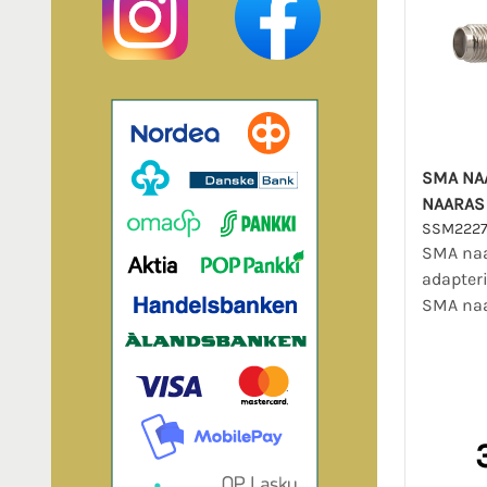
SMA NA
NAARAS
SSM222
SMA naa
adapter
SMA naa