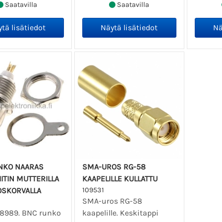
Saatavilla
Saatavilla
NKO NAARAS
SMA-UROS RG-58
ITIN MUTTERILLA
KAAPELILLE KULLATTU
OSKORVALLA
109531
SMA-uros RG-58
08989. BNC runko
kaapelille. Keskitappi