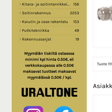
Kitara- ja soitintarvikkeita
156
Soitinrakennus
2253
Kaiutin ja case rakentelu
153
Putkitekniikka
49
Rakennussarjat
19
Myymälän tiskiltä ostaessa
minimi kpl hinta 0.50€, eli
Tuote 11
verkkokaupassa alle 0.50€
maksavat tuotteet maksavat
myymälässä 0.50€ / kpl.
Asiakk