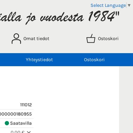
Select Language
▼
Omat tiedot
Ostoskori
Yhteystiedot
Ostoskori
111012
000000180955
Saatavilla
0,00 €