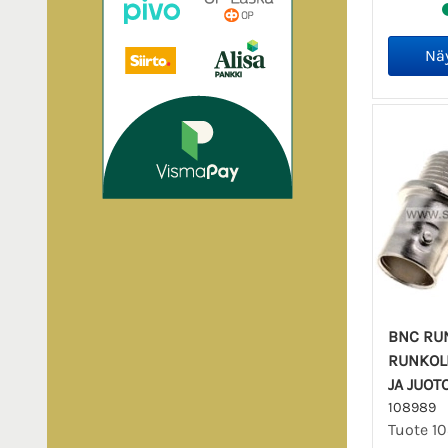
BNC RU
RUNKOLI
JA JUOT
108989
Tuote 1