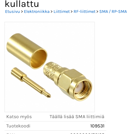
kullattu
Etusivu
>
Elektroniikka
>
Liittimet
>
RF-liittimet
>
SMA / RP-SMA
Katso myös
Täällä lisää SMA liittimiä
Tuotekoodi
109531