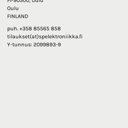
FI-90500, Oulu
Oulu
FINLAND
puh. +358 85565 858
tilaukset(at)spelektroniikka.fi
Y-tunnus: 2099893-9