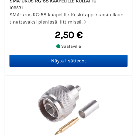
SMA-UROS RG-58 KAAPELILLE KULLATTU
109531
SMA-uros RG-58 kaapelille. Keskitappi suositellaan
tinattavaksi pienissä liittimissä.
2,50 €
Saatavilla