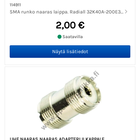
114911
SMA runko naaras laippa. Radiall 32K40A-200E3...
2,00 €
Saatavilla
UHF NAARAS NAARAS ADAPTERI II KAPPALE