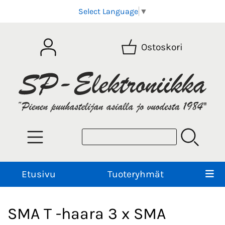
Select Language
▼
Ostoskori
Etusivu
Tuoteryhmät
SMA T -haara 3 x SMA