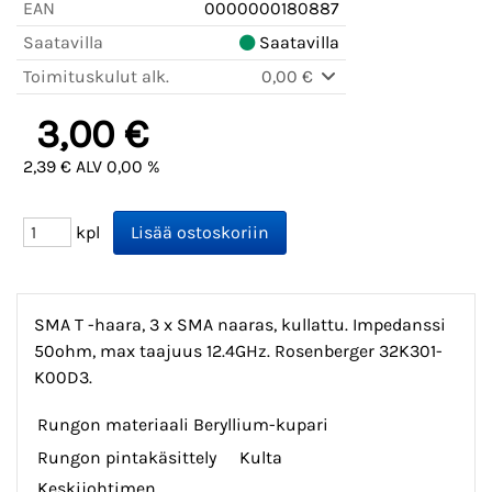
EAN
0000000180887
Saatavilla
Saatavilla
Toimituskulut alk.
0,00 €
3,00 €
2,39 € ALV 0,00 %
kpl
SMA T -haara, 3 x SMA naaras, kullattu. Impedanssi
50ohm, max taajuus 12.4GHz. Rosenberger 32K301-
K00D3.
Rungon materiaali
Beryllium-kupari
Rungon pintakäsittely
Kulta
Keskijohtimen