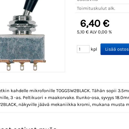
Toimituskulut alk.
6,40 €
5,10 € ALV 0,00 %
kpl
ytkin kahdelle mikrofonille TOGGSW2BLACK. Tähän sopii 3.5mm 
nille, 3 -as. Peltikuori + maakorvake. Runko-osa, syvyys 18.
BLACK, näkyville jäävä mekaniikka kromi, mukana musta me