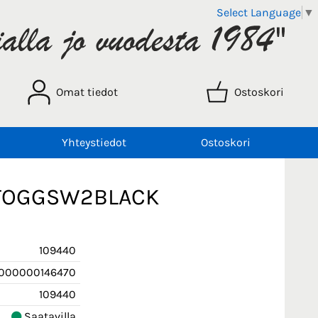
Select Language
▼
Omat tiedot
Ostoskori
Yhteystiedot
Ostoskori
le TOGGSW2BLACK
109440
000000146470
109440
Saatavilla