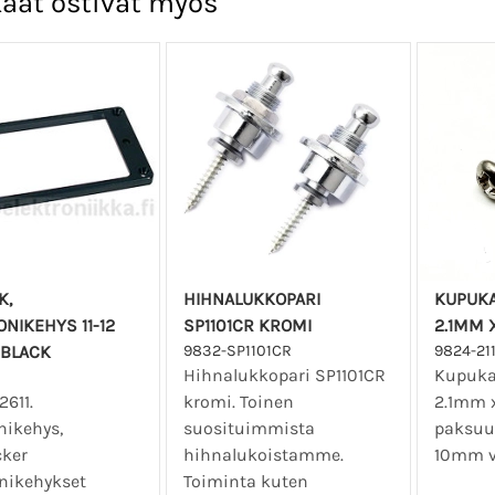
aat ostivat myös
K,
HIHNALUKKOPARI
KUPUKA
NIKEHYS 11-12
SP1101CR KROMI
2.1MM 
 BLACK
9832-SP1101CR
9824-21
Hihnalukkopari SP1101CR
Kupuka
2611.
kromi. Toinen
2.1mm 
nikehys,
suosituimmista
paksuu
ker
hihnalukoistamme.
10mm vä
nikehykset
Toiminta kuten