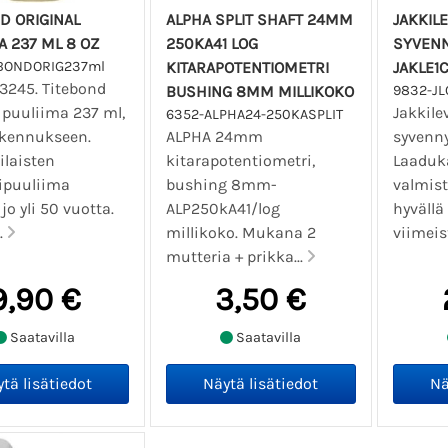
D ORIGINAL
ALPHA SPLIT SHAFT 24MM
JAKKILE
A 237 ML 8 OZ
250KA41 LOG
SYVENN
EBONDORIG237ml
KITARAPOTENTIOMETRI
JAKLE1
03245. Titebond
BUSHING 8MM MILLIKOKO
9832-JL
 puuliima 237 ml,
Jakkilev
6352-ALPHA24-250KASPLIT
akennukseen.
ALPHA 24mm
syvenny
laisten
kitarapotentiometri,
Laaduk
ipuuliima
bushing 8mm-
valmist
jo yli 50 vuotta.
ALP250kA41/log
hyvällä 
..
millikoko. Mukana 2
viimeis
mutteria + prikka...
9,90 €
3,50 €
Saatavilla
Saatavilla