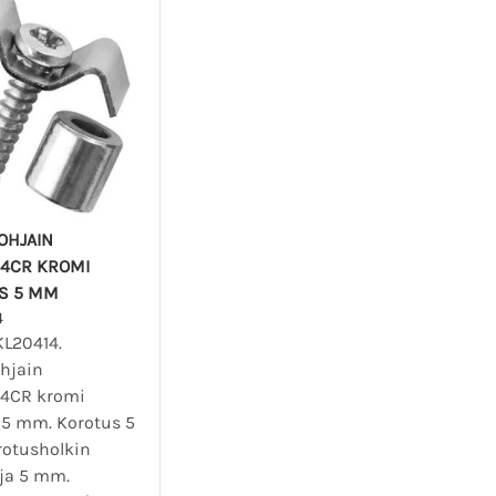
OHJAIN
14CR KROMI
S 5 MM
4
KL20414.
ohjain
4CR kromi
 5 mm. Korotus 5
otusholkin
ija 5 mm.