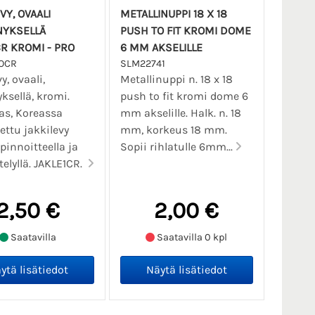
VY, OVAALI
METALLINUPPI 18 X 18
YKSELLÄ
PUSH TO FIT KROMI DOME
CR KROMI - PRO
6 MM AKSELILLE
OCR
SLM22741
y, ovaali,
Metallinuppi n. 18 x 18
ksellä, kromi.
push to fit kromi dome 6
as, Koreassa
mm akselille. Halk. n. 18
ettu jakkilevy
mm, korkeus 18 mm.
pinnoitteella ja
Sopii rihlatulle 6mm...
telyllä. JAKLE1CR.
2,50 €
2,00 €
Saatavilla
Saatavilla 0 kpl