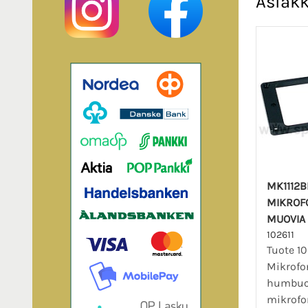
Asiakk
MK1112B
MIKROFO
MUOVIA
102611
Tuote 10
Mikrofo
humbuc
mikrofo