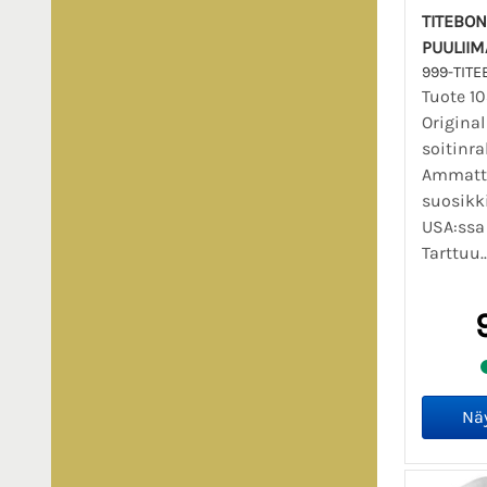
TITEBON
PUULIIM
999-TIT
Tuote 1
Original
soitinr
Ammatti
suosikk
USA:ssa 
Tarttuu.