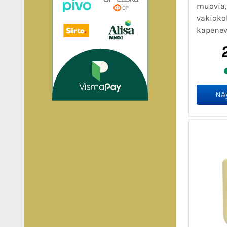
muovia,
vakioko
kapeneva