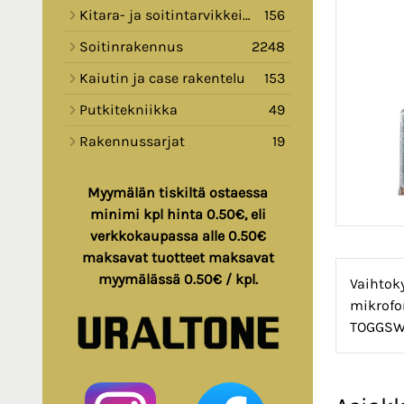
Kitara- ja soitintarvikkeita
156
Soitinrakennus
2248
Kaiutin ja case rakentelu
153
Putkitekniikka
49
Rakennussarjat
19
Myymälän tiskiltä ostaessa
minimi kpl hinta 0.50€, eli
verkkokaupassa alle 0.50€
maksavat tuotteet maksavat
myymälässä 0.50€ / kpl.
Vaihtok
mikrofo
TOGGSW2