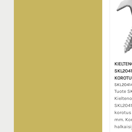
KIELTEN
SKL204
KOROTU
SKL2041
Tuote S
Kielten
SKL2041
korotus
mm. Kor
halkais