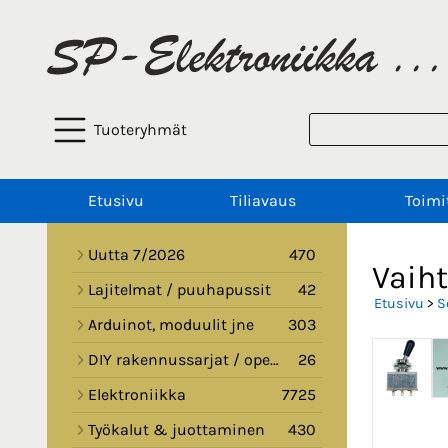
Tuoteryhmät
Etusivu
Tiliavaus
Toimi
Uutta 7/2026
470
Vaih
Lajitelmat / puuhapussit
42
Etusivu
>
S
Arduinot, moduulit jne
303
DIY rakennussarjat / opetussarjat
26
Elektroniikka
7725
Työkalut & juottaminen
430