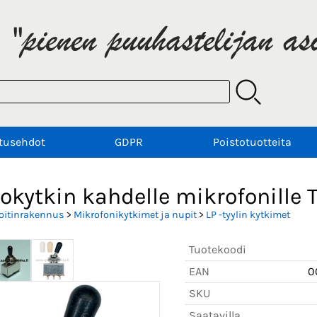
tusehdot
GDPR
Poistotuotteita
tokytkin kahdelle mikrofonil
oitinrakennus
>
Mikrofonikytkimet ja nupit
>
LP -tyylin kytkimet
Tuotekoodi
EAN
0
SKU
Saatavilla