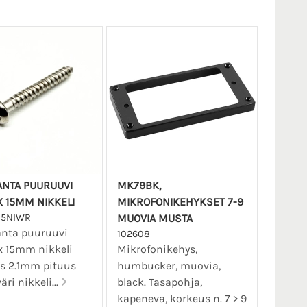
NTA PUURUUVI
MK79BK,
X 15MM NIKKELI
MIKROFONIKEHYKSET 7-9
15NIWR
MUOVIA MUSTA
nta puuruuvi
102608
x 15mm nikkeli
Mikrofonikehys,
s 2.1mm pituus
humbucker, muovia,
ri nikkeli...
black. Tasapohja,
kapeneva, korkeus n. 7 > 9